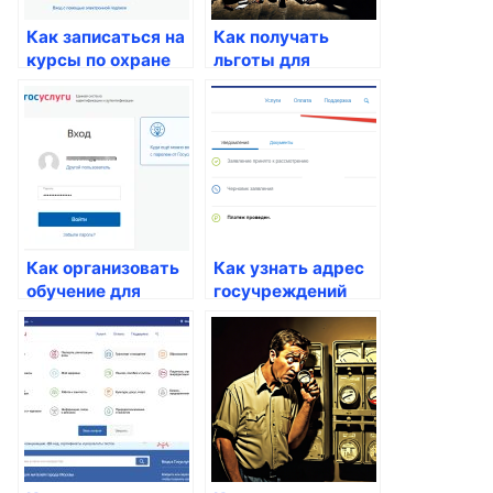
Как записаться на
Как получать
курсы по охране
льготы для
труда через
студентов через
Госуслуги
Госуслуги
Как организовать
Как узнать адрес
обучение для
госучреждений
частных компаний
через Госуслуги
через Госуслуги