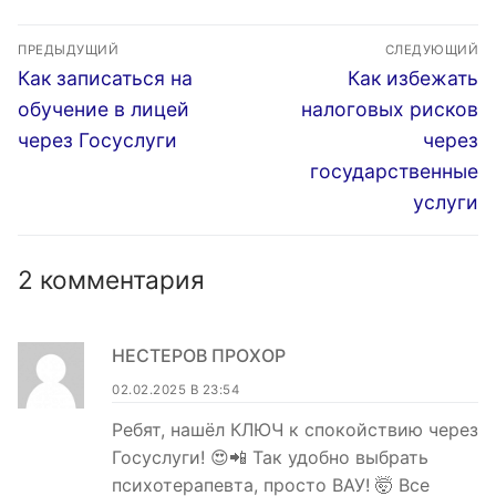
Госуслуги
через Госуслуги
Навигация
ПРЕДЫДУЩИЙ
СЛЕДУЮЩИЙ
по
Предыдущая
Следующая
Как записаться на
Как избежать
запись:
запись:
записям
обучение в лицей
налоговых рисков
через Госуслуги
через
государственные
услуги
2 комментария
НЕСТЕРОВ ПРОХОР
02.02.2025 В 23:54
Ребят, нашёл КЛЮЧ к спокойствию через
Госуслуги! 😍📲 Так удобно выбрать
психотерапевта, просто ВАУ! 🤯 Все