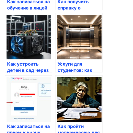
Как записаться на
Как получить
обучение в лицей
справку о
через Госуслуги
прописке через
Госуслуги
Как устроить
Услуги для
детей в сад через
студентов: как
портал Госуслуги
получить справки
через Госуслуги
Как записаться на
Как пройти
прием к врачу
медкомиссию для