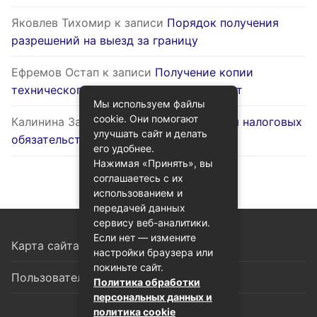
Яковлев Тихомир
к записи
Порядок получения
разрешений на выезд за границу
Ефремов Остап
к записи
Получение копии
технического паспорта на жилой объект
Мы используем файлы
cookie. Они помогают
Калинина Залина
к записи
Оптимизация налоговых
улучшать сайт и делать
обязательств через госуслуги
его удобнее.
Нажимая «Принять», вы
соглашаетесь с их
использованием и
передачей данных
сервису веб-аналитики.
Если нет — измените
Карта сайта
настройки браузера или
покиньте сайт.
Пользовательское соглашение
Политика обработки
персональных данных и
политика cookie