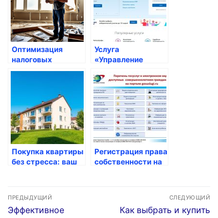
Оптимизация
Услуга
налоговых
«Управление
обязательств
многоквартирным
через госуслуги
домом»: как
воспользоваться
Покупка квартиры
Регистрация права
без стресса: ваш
собственности на
полный гид от
недвижимое
выбора до ключей
имущество в
Навигация
России
ПРЕДЫДУЩИЙ
СЛЕДУЮЩИЙ
по
Предыдущая
Следующая
Эффективное
Как выбрать и купить