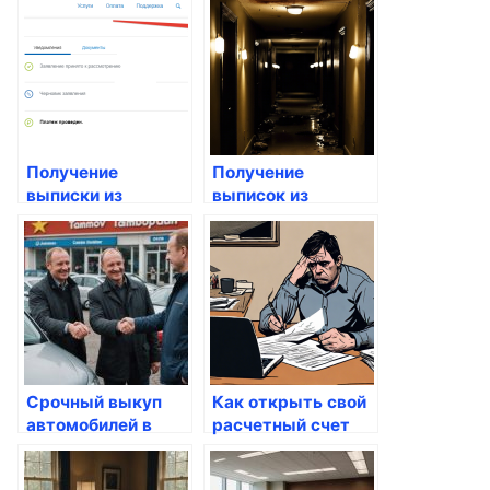
недвижимости
через Госуслуги
Получение
Получение
выписки из
выписок из
реестра
реестра
недвижимости
недвижимости
через Госуслуги
Срочный выкуп
Как открыть свой
автомобилей в
расчетный счет
Тамбове: Как
через Госуслуги
быстро и выгодно