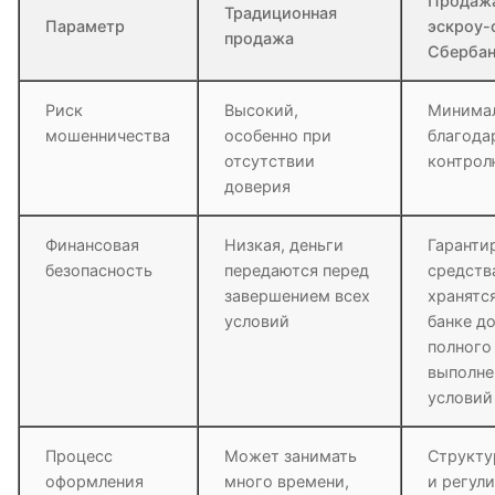
Продаж
Традиционная
Параметр
эскроу-
продажа
Сбербан
Риск
Высокий,
Минима
мошенничества
особенно при
благода
отсутствии
контрол
доверия
Финансовая
Низкая, деньги
Гаранти
безопасность
передаются перед
средств
завершением всех
хранятс
условий
банке д
полного
выполне
условий
Процесс
Может занимать
Структу
оформления
много времени,
и регул