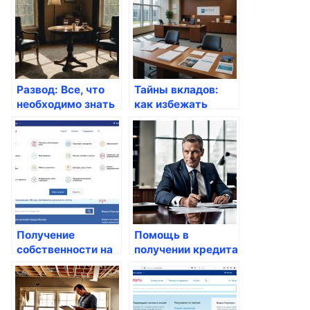
продать свой
автомобиль
Развод: Все, что
Тайны вкладов:
необходимо знать
как избежать
для успешного
ошибок при
разрешения
выборе депозитов
ситуации
в Банке ДОМ РФ
Получение
Помощь в
собственности на
получении кредита
жилье в России:
без предоплаты:
все, что вам нужно
как и где это
знать
сделать