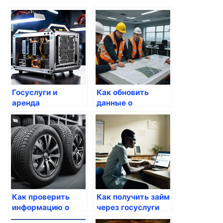
Госуслуги и
Как обновить
аренда
данные о
недвижимости:
недвижимости в
как оформить все
реестре
необходимые
документы?
Как проверить
Как получить займ
информацию о
через госуслуги
своей