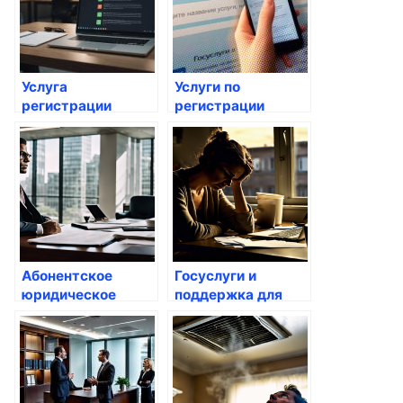
Услуга
Услуги по
регистрации
регистрации
бизнеса: что
предпринимательской
нужно знать
деятельности
Абонентское
Госуслуги и
юридическое
поддержка для
обслуживание
бизнеса: как
организации:
воспользоваться?
стоимость услуг
правового
сопровождения