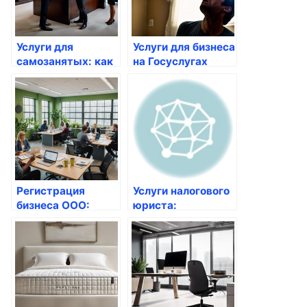
бизнеса и
деятельности
юридических лиц
Услуги для
Услуги для бизнеса
самозанятых: как
на Госуслугах
оформить через
портал
Регистрация
Услуги налогового
бизнеса ООО:
юриста:
Пошаговое
Профессиональная
руководство
помощь в
налоговых
вопросах