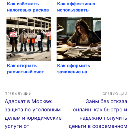
Как избежать
Как эффективно
налоговых рисков
использовать
через
услуги для бизнеса
государственные
услуги
Как открыть
Как оформить
расчетный счет
заявление на
для бизнеса через
регистрацию
Госуслуги
бизнеса онлайн
Навигация
ПРЕДЫДУЩИЙ
СЛЕДУЮЩИЙ
по
Предыдущая
Следующая
Адвокат в Москве:
Займ без отказа
запись:
запись:
записям
защита по уголовным
онлайн: как быстро и
делам и юридические
надежно получить
услуги от
деньги в современном