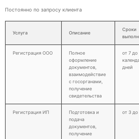
Постоянно по запросу клиента
Сроки
Услуга
Описание
выполн
Регистрация ООО
Полное
от 7 до
оформление
календ
документов,
дней
взаимодействие
с госорганами,
получение
свидетельства
Регистрация ИП
Подготовка и
от 3 до
подача
документов,
получение