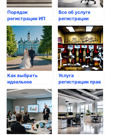
Порядок
Все об услуге
регистрации ИП
регистрации
через портал
автомобиля через
Госуслуг
Госуслуги
Как выбрать
Услуга
идеальное
регистрации прав
агентство ЗАГС в
на сельхозземли
Архангельске:
Обзор и
рекомендации