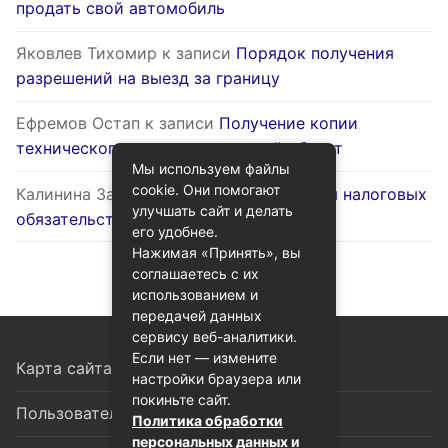
продать свой автомобиль
Яковлев Тихомир
к записи
Порядок получения
разрешений на выезд за границу
Ефремов Остап
к записи
Получение копии
технического паспорта на жилой объект
Мы используем файлы
cookie. Они помогают
Калинина Залина
к записи
Оптимизация налоговых
улучшать сайт и делать
обязательств через госуслуги
его удобнее.
Нажимая «Принять», вы
соглашаетесь с их
использованием и
передачей данных
сервису веб-аналитики.
Если нет — измените
Карта сайта
настройки браузера или
покиньте сайт.
Пользовательское соглашение
Политика обработки
персональных данных и