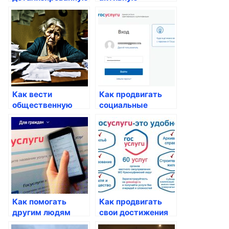
информацию о
жизненную
госпрограммах
позицию через
Госуслуги
Как вести
Как продвигать
общественную
социальные
деятельность
услуги через
через госуслуги
госуслуги
Как помогать
Как продвигать
другим людям
свои достижения
через госуслуги
через госуслуги