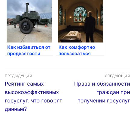
Как избавиться от
Как комфортно
предвзятости
пользоваться
через госуслуги
Госуслугами в
крупных городах
Навигация
ПРЕДЫДУЩИЙ
СЛЕДУЮЩИЙ
по
Предыдущая
Следующая
Рейтинг самых
Права и обязанности
запись:
запись:
записям
высокоэффективных
граждан при
госуслуг: что говорят
получении госуслуг
данные?