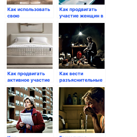
Как использовать
Как продвигать
свою
участие женщин в
креативность
госуслугах
через госуслуги
Как продвигать
Как вести
активное участие
разъяснительные
через госуслуги
работы с
госслужащими