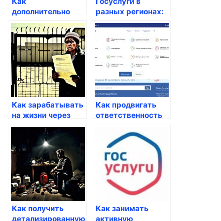
Как
Госуслуги в
дополнительно
разных регионах:
информировать
региональные
людей о
особенности
госуслугах
Как зарабатывать
Как продвигать
на жизни через
ответственность
госуслуги
через госуслуги
Как получить
Как занимать
детализированную
активную