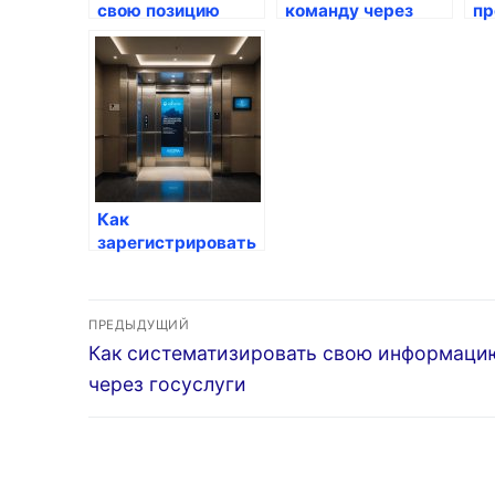
свою позицию
команду через
пр
через госуслуги
госуслуги
за
Го
Как
зарегистрировать
свою частную
собственность
Навигация
через госуслуги
ПРЕДЫДУЩИЙ
Предыдущая
Как систематизировать свою информаци
по
запись:
через госуслуги
записям