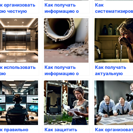
к организовать
Как получать
Как
ою честную
информацию о
систематизиро
боту через
новых
свою информац
суслуги
инициативах через
через госуслуги
госуслуги
к использовать
Как получать
Как получать
ою
информацию о
актуальную
еативность
курсе валют через
информацию
рез госуслуги
Госуслуги
через Госуслуги
к правильно
Как защитить
Как организова