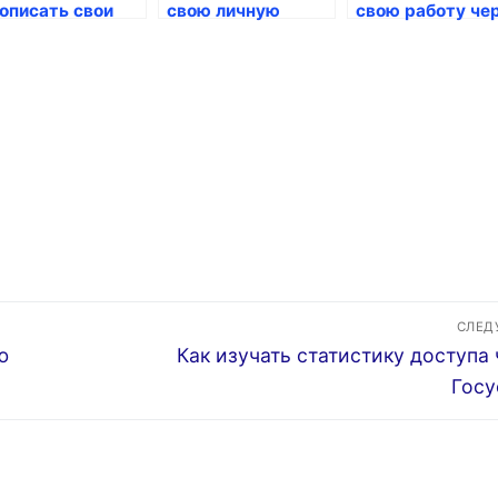
описать свои
свою личную
свою работу че
явки через
информацию от
Госуслуги
суслуги
недоброжелателей
через госуслуги
СЛЕ
Следующая
ю
Как изучать статистику доступа
запись:
Госу