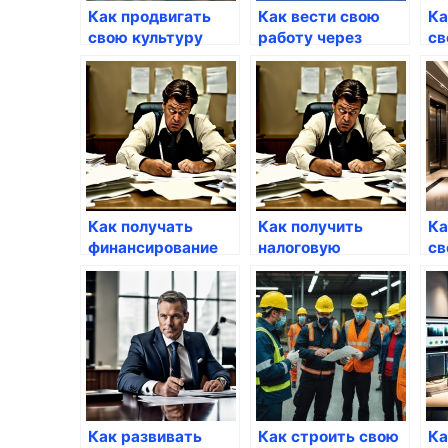
Как продвигать
Как вести свою
Ка
свою культуру
работу через
св
через госуслуги
Госуслуги
ра
го
Как получать
Как получить
Ка
финансирование
налоговую
св
для авто через
информацию
кр
Госуслуги
через Госуслуги
че
Как развивать
Как строить свою
Ка