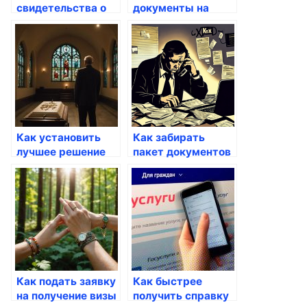
свидетельства о
документы на
рождении ребенка
гражданство
онлайн
через Госуслуги
Как установить
Как забирать
лучшее решение
пакет документов
для работы с
через Госуслуги
энергией через
госуслуги
Как подать заявку
Как быстрее
на получение визы
получить справку