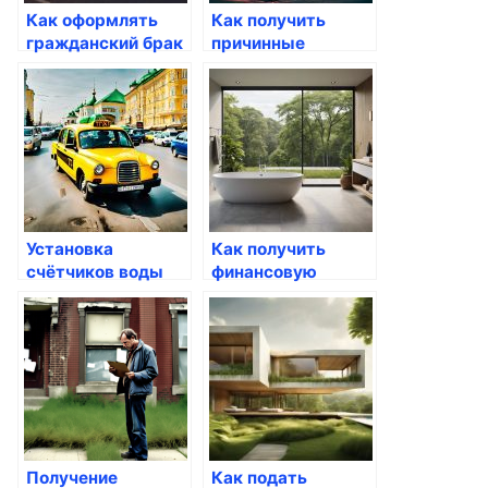
Как оформлять
Как получить
гражданский брак
причинные
через Госуслуги
документы через
Госуслуги
Установка
Как получить
счётчиков воды
финансовую
через Госуслуги
помощь для детей
через госуслуги
Получение
Как подать