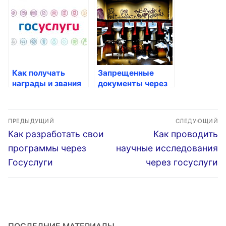
Госуслуги
Как получать
Запрещенные
награды и звания
документы через
через Госуслуги
Госуслуги
Навигация
ПРЕДЫДУЩИЙ
СЛЕДУЮЩИЙ
по
Предыдущая
Следующая
Как разработать свои
Как проводить
запись:
запись:
записям
программы через
научные исследования
Госуслуги
через госуслуги
ПОСЛЕДНИЕ МАТЕРИАЛЫ