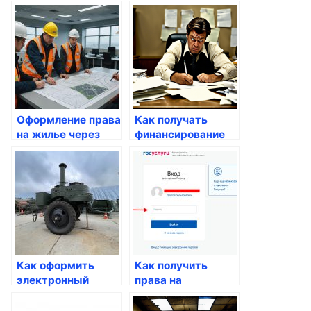
через Госуслуги
о доме через
Госуслуги
Оформление права
Как получать
на жилье через
финансирование
Госуслуги
для авто через
Госуслуги
Как оформить
Как получить
электронный
права на
паспорт через
временное
Госуслуги
проживание через