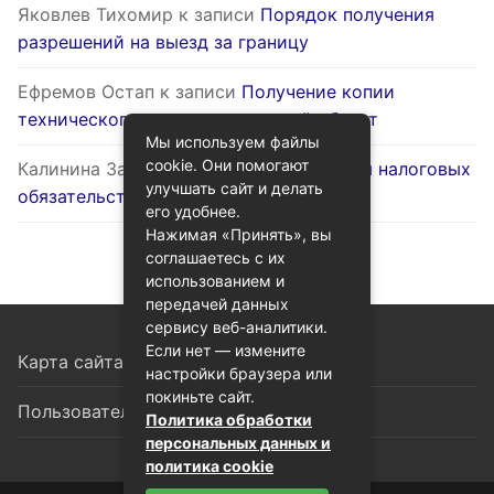
Яковлев Тихомир
к записи
Порядок получения
разрешений на выезд за границу
Ефремов Остап
к записи
Получение копии
технического паспорта на жилой объект
Мы используем файлы
cookie. Они помогают
Калинина Залина
к записи
Оптимизация налоговых
улучшать сайт и делать
обязательств через госуслуги
его удобнее.
Нажимая «Принять», вы
соглашаетесь с их
использованием и
передачей данных
сервису веб-аналитики.
Если нет — измените
Карта сайта
настройки браузера или
покиньте сайт.
Пользовательское соглашение
Политика обработки
персональных данных и
политика cookie