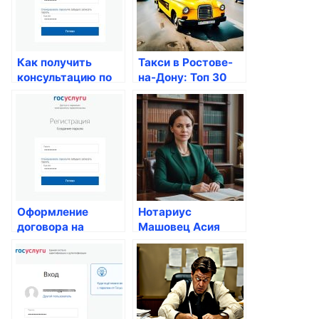
Как получить
Такси в Ростове-
консультацию по
на-Дону: Топ 30
вопросам
дешевых услуг
паспортных услуг
перевозки
Оформление
Нотариус
договора на
Машовец Асия
коммунальное
Океановна в
обслуживание
Екатеринбурге —
Цены и Услуги