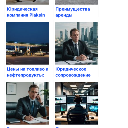
Юридическая
Преимущества
компания Plaksin
аренды
Law: Лучшая
юридического
защита ваших
адреса в Москве:
прав
Что нужно знать?
Цены на топливо и
Юридическое
нефтепродукты:
сопровождение
стоимость
процедуры
дизельного
банкротства в
топлива, бензина,
Москве —
керосина в Москве
КОМПАС ПРАВА