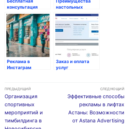
Бесплатная
Преимущества
консультация
настольных
юриста по
экранов в
телефону 24/7
организации
рабочего места
Реклама в
Заказ и оплата
Инстаграм
услуг
Алматы:
медицинских
Ключевые
центров
Навигация
решения для
ПРЕДЫДУЩИЙ
СЛЕДУЮЩИЙ
вашего бизнеса и
по
Предыдущая
Следующая
Организация
Эффективные способы
продвижения
запись:
запись:
записям
спортивных
рекламы в лифтах
мероприятий и
Астаны: Возможности
тимбилдинга в
от Astana Advertising
Новосибирске