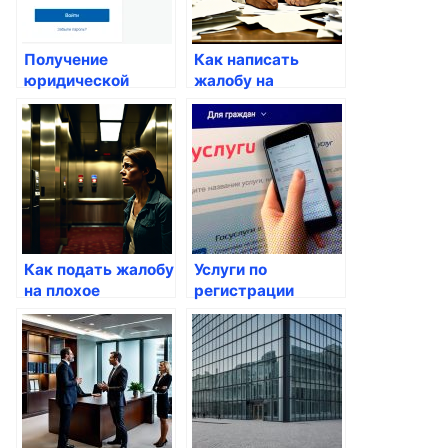
Получение
Как написать
юридической
жалобу на
помощи семьям с
некачественное
низким доходом
обслуживание
Как подать жалобу
Услуги по
на плохое
регистрации
обслуживание
предпринимательской
лифта
деятельности