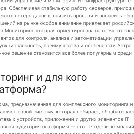
огий управление и мониторинг ИТ-инфраструктуры ст
ра. Обеспечивая стабильную работу серверов, прилож
бежать потерь данных, снизить простои и повысить об
ешений на рынке особое внимание привлекает российс
а Мониторинг, которая ориентирована на отечественн
ентов для контроля, анализа и автоматизации управле
функциональность, преимущества и особенности Астра
анное решение становится все более популярным среди
торинг и для кого
латформа?
ма, предназначенная для комплексного мониторинга и
авляет собой систему, которая собирает, обрабатывае
тевых устройств, приложений и других элементов IT-
овная аудитория платформы — это IT-отделы компаний
кже организации, интегрирующие системы для обеспеч