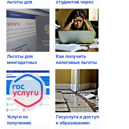
льготы для
студентов через
студентов через
Госуслуги
Госуслуги
Льготы для
Как получить
многодетных
налоговые льготы
семей: какие
для пенсионеров
госуслуги
доступны?
Услуги по
Госуслуги и доступ
получению
к образованию:
профильного
какие