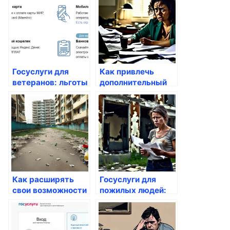
Госуслуги для
Как привлечь
ветеранов: льготы
дополнительный
и преимущества
ресурс через
госуслуги
Как расширять
Госуслуги для
свои возможности
пожилых людей:
через госуслуги
какие
возможности
открыты?