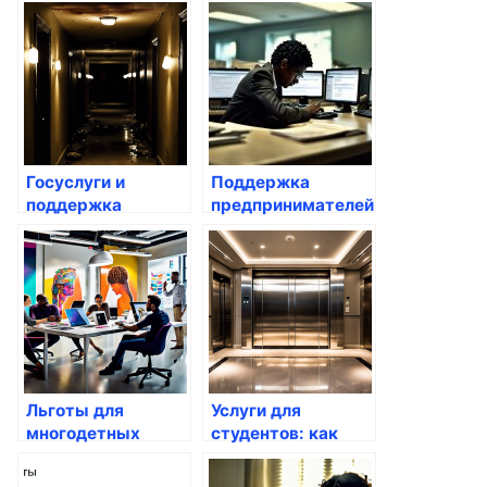
образования
возможности
существуют?
Госуслуги и
Поддержка
поддержка
предпринимателей:
женщин: какие
какие льготы есть
инициативы
на Госуслугах
действуют?
Льготы для
Услуги для
многодетных
студентов: как
через Госуслуги
получить справки
через Госуслуги