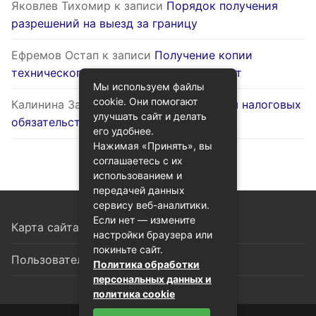
Яковлев Тихомир
к записи
Порядок получения
разрешений на выезд за границу
Ефремов Остап
к записи
Получение копии
технического паспорта на жилой объект
Мы используем файлы
cookie. Они помогают
Калинина Залина
к записи
Оптимизация налоговых
улучшать сайт и делать
обязательств через госуслуги
его удобнее.
Нажимая «Принять», вы
соглашаетесь с их
использованием и
передачей данных
сервису веб-аналитики.
Если нет — измените
Карта сайта
настройки браузера или
покиньте сайт.
Пользовательское соглашение
Политика обработки
персональных данных и
политика cookie