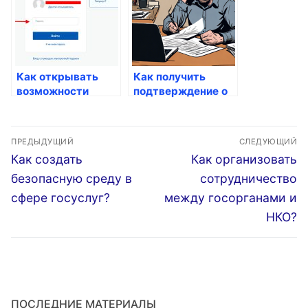
Как открывать
Как получить
возможности
подтверждение о
через госуслуги
праве на льготы
Навигация
ПРЕДЫДУЩИЙ
СЛЕДУЮЩИЙ
по
Предыдущая
Следующая
Как создать
Как организовать
запись:
запись:
записям
безопасную среду в
сотрудничество
сфере госуслуг?
между госорганами и
НКО?
ПОСЛЕДНИЕ МАТЕРИАЛЫ