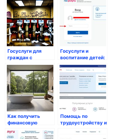
Госуслуги для
Госуслуги и
граждан с
воспитание детей:
ограниченными
что предлагает
возможностями:
государство?
что предлагается?
Как получить
Помощь по
финансовую
трудоустройству и
помощь для детей
поддержка
через госуслуги
безработных