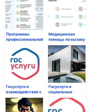
Программы
Медицинская
профессиональной
помощь по вызову
ориентации:
на дом: удобство и
помощь в выборе
доступность для
карьеры
россиян
Госуслуги и
Госуслуги и
взаимодействие с
социальные
НКО: примеры
выплаты: как
успешных случаев
получить помощь
от государства