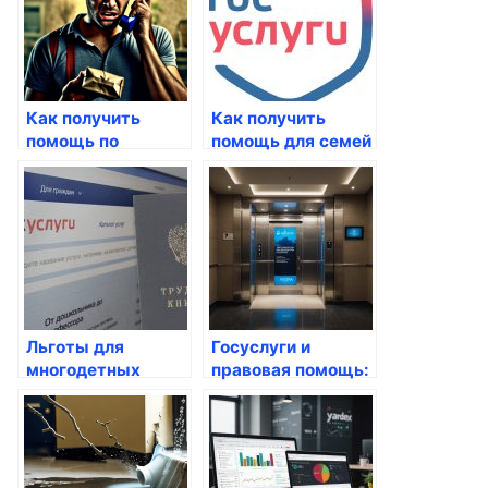
Как получить
Как получить
помощь по
помощь для семей
безработице через
с детьми через
Госуслуги
Госуслуги
Льготы для
Госуслуги и
многодетных
правовая помощь:
семей: какие
как получить
госуслуги
консультацию?
доступны?