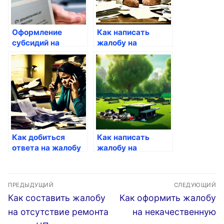
Оформление
Как написать
субсидий на
жалобу на
оплату
некачественное
коммунальных
обслуживание
услуг:
путеводитель для
россиян
Как добиться
Как написать
ответа на жалобу
жалобу на
по ЖКХ
невыполнение
работ по
Навигация
благоустройству
ПРЕДЫДУЩИЙ
СЛЕДУЮЩИЙ
территории
по
Предыдущая
Следующая
Как составить жалобу
Как оформить жалобу
запись:
запись:
записям
на отсутствие ремонта
на некачественную