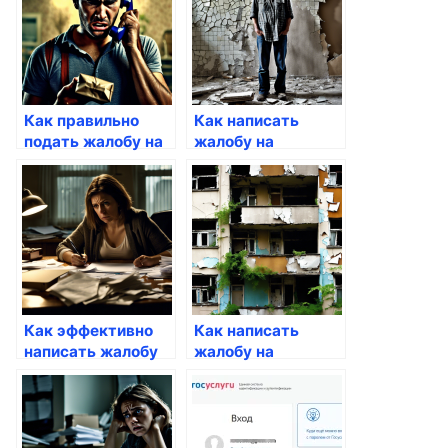
услуг
Как правильно
Как написать
подать жалобу на
жалобу на
качество
неудовлетворительное
предоставляемых
качество ремонта
услуг
Как эффективно
Как написать
написать жалобу
жалобу на
на отсутствие
ненадлежащее
ЖКУ
качество услуг
ЖКХ