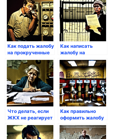
Как подать жалобу
Как написать
на прокрученные
жалобу на
показания
недоступность
приборов учета
услуг ЖК
Что делать, если
Как правильно
ЖКХ не реагирует
оформить жалобу
на жалобы
на несоблюдение
жильцов по поводу
санитарных норм
коммунальных