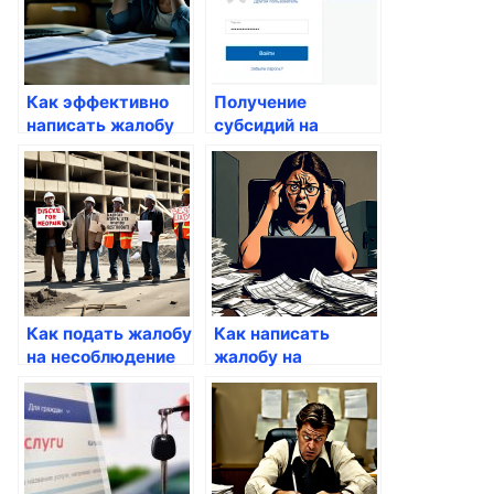
Как эффективно
Получение
написать жалобу
субсидий на
на отказ в
оплату
предоставлении
коммунальных
услуг
услуг
Как подать жалобу
Как написать
на несоблюдение
жалобу на
сроков ремонта
перерасчет
коммуникаций
платежей за ЖКХ