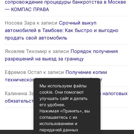
сопровождение процедуры банкротства в Москве
— КОМПАС ПРАВА
Носова Зара
к записи
Срочный выкуп
автомобилей в Тамбове: Как быстро и выгодно
продать свой автомобиль
Яковлев Тихомир
к записи
Порядок получения
разрешений на выезд за границу
Ефремов Остап
к записи
Получение копии
технического паспорта на жилой объект
Мы используем файлы
cookie. Они помогают
Калинина Залина
к записи
Оптимизация налоговых
улучшать сайт и делать
обязательств через госуслуги
его удобнее.
Нажимая «Принять», вы
соглашаетесь с их
использованием и
передачей данных