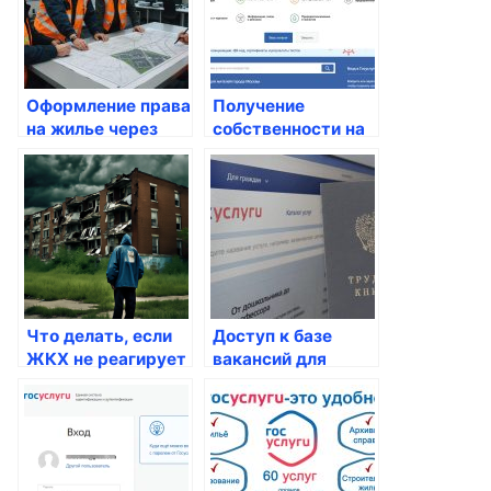
Оформление права
Получение
на жилье через
собственности на
Госуслуги
жилье в России:
все, что вам нужно
знать
Что делать, если
Доступ к базе
ЖКХ не реагирует
вакансий для
на жалобы
российских
жильцов
граждан: как
получить нужную
информацию