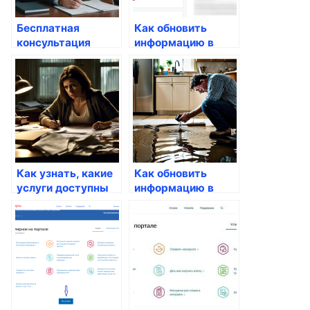
Бесплатная
Как обновить
консультация
информацию в
юриста по
паспорте после
телефону 24/7
изменения ФИО
ребенка
Как узнать, какие
Как обновить
услуги доступны
информацию в
для граждан
налоговой через
портал