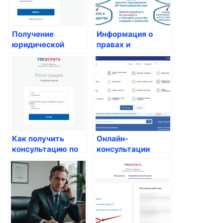
Получение
Информация о
юридической
правах и
помощи семьям с
гарантиях
низким доходом
работников
Как получить
Онлайн-
консультацию по
консультации
вопросам
психологов и
паспортных услуг
психиатров