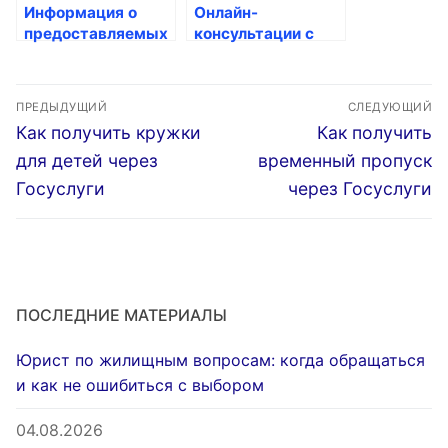
Информация о
Онлайн-
предоставляемых
консультации с
государством
врачами:
программных
доступные
Навигация
мерах поддержки
госуслуги для
ПРЕДЫДУЩИЙ
СЛЕДУЮЩИЙ
занятости
россиян
по
Предыдущая
Следующая
Как получить кружки
Как получить
запись:
запись:
записям
для детей через
временный пропуск
Госуслуги
через Госуслуги
ПОСЛЕДНИЕ МАТЕРИАЛЫ
Юрист по жилищным вопросам: когда обращаться
и как не ошибиться с выбором
04.08.2026