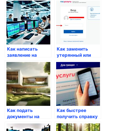
пошаговая
инструкция
Как написать
Как заменить
заявление на
утерянный или
алименты через
украденный
Госуслуги
паспорт
Как подать
Как быстрее
документы на
получить справку
гражданство
о доме через
через Госуслуги
Госуслуги