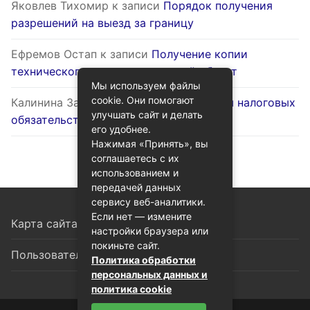
Яковлев Тихомир
к записи
Порядок получения
разрешений на выезд за границу
Ефремов Остап
к записи
Получение копии
технического паспорта на жилой объект
Мы используем файлы
cookie. Они помогают
Калинина Залина
к записи
Оптимизация налоговых
улучшать сайт и делать
обязательств через госуслуги
его удобнее.
Нажимая «Принять», вы
соглашаетесь с их
использованием и
передачей данных
сервису веб-аналитики.
Если нет — измените
Карта сайта
настройки браузера или
покиньте сайт.
Пользовательское соглашение
Политика обработки
персональных данных и
политика cookie