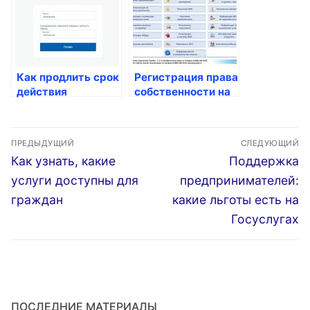
Как продлить срок
Регистрация права
действия
собственности на
загранпаспорта
недвижимое
имущество в
Навигация
России
ПРЕДЫДУЩИЙ
СЛЕДУЮЩИЙ
по
Предыдущая
Следующая
Как узнать, какие
Поддержка
запись:
запись:
записям
услуги доступны для
предпринимателей:
граждан
какие льготы есть на
Госуслугах
ПОСЛЕДНИЕ МАТЕРИАЛЫ