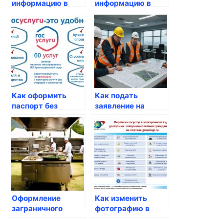
информацию в
информацию в
паспорте после
налоговой через
изменения ФИО
портал
ребенка
Как оформить
Как подать
паспорт без
заявление на
отчества
выход на пенсию
Оформление
Как изменить
заграничного
фотографию в
паспорта:
паспорте