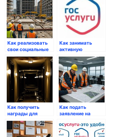
Госуслуги
Как реализовать
Как занимать
свои социальные
активную
паттерны через
жизненную
госуслуги
позицию через
Госуслуги
Как получить
Как подать
награды для
заявление на
молодежи через
выход на пенсию
сервис госуслуг