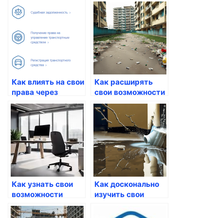
госуслуги
Госуслуги
Как влиять на свои
Как расширять
права через
свои возможности
госуслуги
через госуслуги
Как узнать свои
Как досконально
возможности
изучить свои
через Госуслуги
финансовые
данные через