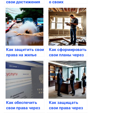
свои достижения
о своих
через госуслуги
достижениях
через госуслуги
Как защитить свои
Как сформировать
права на жилье
свои планы через
через Госуслуги
Госуслуги
Как обеспечить
Как защищать
свои права через
свои права через