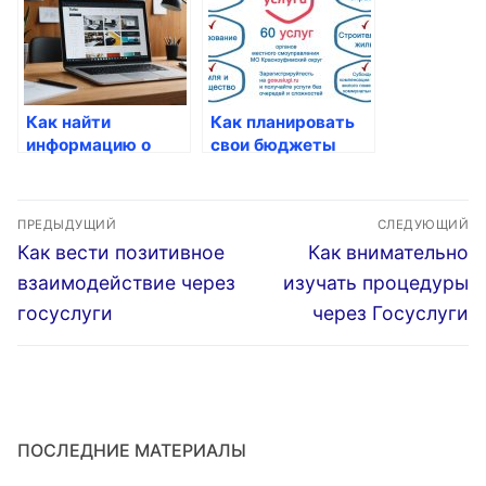
Как найти
Как планировать
информацию о
свои бюджеты
своих действиях
через Госуслуги
через Госуслуги
Навигация
ПРЕДЫДУЩИЙ
СЛЕДУЮЩИЙ
по
Предыдущая
Следующая
Как вести позитивное
Как внимательно
запись:
запись:
записям
взаимодействие через
изучать процедуры
госуслуги
через Госуслуги
ПОСЛЕДНИЕ МАТЕРИАЛЫ