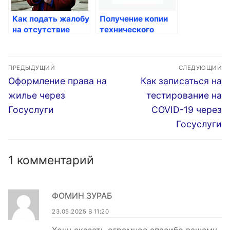
Как подать жалобу
Получение копии
на отсутствие
технического
установки
паспорта на жилой
счетчиков на
объект
Навигация
коммунальные
ПРЕДЫДУЩИЙ
СЛЕДУЮЩИЙ
услуги
по
Предыдущая
Следующая
Оформление права на
Как записаться на
запись:
запись:
записям
жилье через
тестирование на
Госуслуги
COVID-19 через
Госуслуги
1 комментарий
ФОМИН ЗУРАБ
23.05.2025 В 11:20
Хочу сказать огромное спасибо вашему