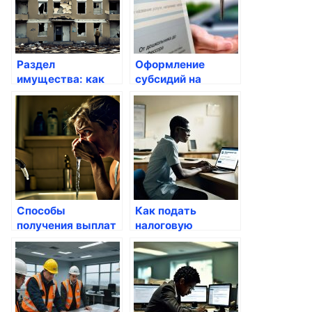
Раздел
Оформление
имущества: как
субсидий на
оформить через
оплату
Госуслуги
коммунальных
услуг:
путеводитель для
россиян
Способы
Как подать
получения выплат
налоговую
из ФСС через
декларацию через
Госуслуги
Госуслуги