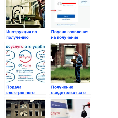
Инструкция по
Подача заявления
получению
на получение
субсидий на жилье
дополнительного
лечения
Подача
Получение
электронного
свидетельства о
заявления на
рождении ребенка
справки о
онлайн
состоянии
здоровья