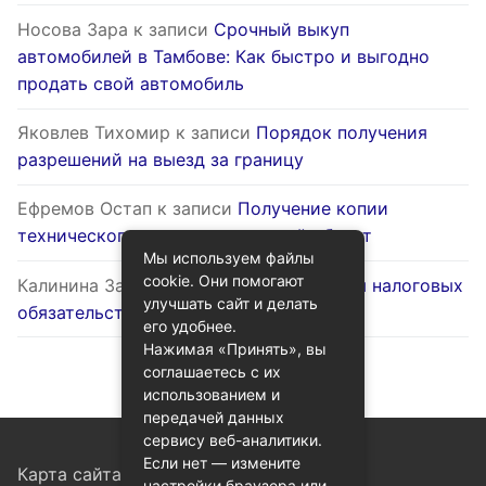
Носова Зара
к записи
Срочный выкуп
автомобилей в Тамбове: Как быстро и выгодно
продать свой автомобиль
Яковлев Тихомир
к записи
Порядок получения
разрешений на выезд за границу
Ефремов Остап
к записи
Получение копии
технического паспорта на жилой объект
Мы используем файлы
cookie. Они помогают
Калинина Залина
к записи
Оптимизация налоговых
улучшать сайт и делать
обязательств через госуслуги
его удобнее.
Нажимая «Принять», вы
соглашаетесь с их
использованием и
передачей данных
сервису веб-аналитики.
Если нет — измените
Карта сайта
настройки браузера или