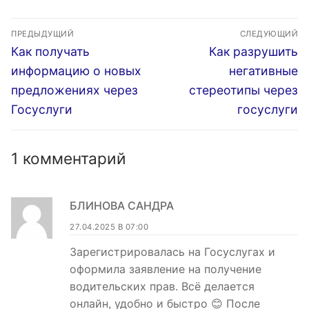
лицензиям через
Навигация
Госуслуги
ПРЕДЫДУЩИЙ
СЛЕДУЮЩИЙ
по
Предыдущая
Следующая
Как получать
Как разрушить
запись:
запись:
записям
информацию о новых
негативные
предложениях через
стереотипы через
Госуслуги
госуслуги
1 комментарий
БЛИНОВА САНДРА
27.04.2025 В 07:00
Зарегистрировалась на Госуслугах и
оформила заявление на получение
водительских прав. Всё делается
онлайн, удобно и быстро 😊 После