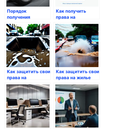
Порядок
Как получить
получения
права на
водительских
временное
прав: новые
проживание через
правила
Госуслуги
Как защитить свои
Как защитить свои
права на
права на жилье
собственность
через Госуслуги
через госуслуги