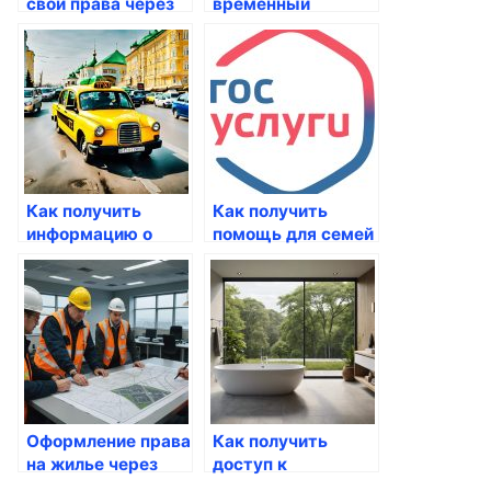
свои права через
временный
Госуслуги
пропуск через
Госуслуги
Как получить
Как получить
информацию о
помощь для семей
секретных данных
с детьми через
через госуслуги
Госуслуги
Оформление права
Как получить
на жилье через
доступ к
Госуслуги
бесплатным