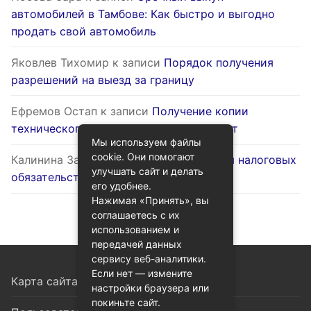
автомобилей в Тамбове: Как быстро и выгодно
продать свой автомобиль
Яковлев Тихомир
к записи
Порядок получения
разрешений на выезд за границу
Ефремов Остап
к записи
Получение копии
технического паспорта на жилой объект
Мы используем файлы
cookie. Они помогают
Калинина Залина
к записи
Оптимизация налоговых
улучшать сайт и делать
обязательств через госуслуги
его удобнее.
Нажимая «Принять», вы
соглашаетесь с их
использованием и
передачей данных
сервису веб-аналитики.
Если нет — измените
Карта сайта
настройки браузера или
покиньте сайт.