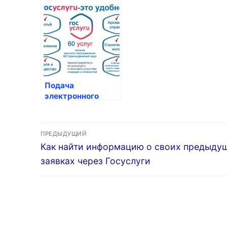
Госуслуги
получение визы
Го
через Госуслуги
Подача
электронного
заявления на
справки о
Навигация
состоянии
ПРЕДЫДУЩИЙ
здоровья
Предыдущая
Как найти информацию о своих предыду
по
запись:
заявках через Госуслуги
записям