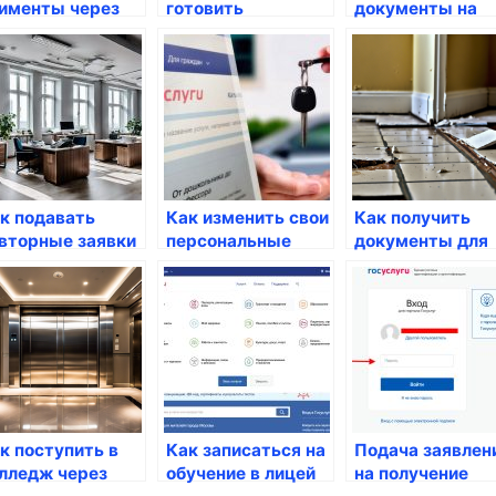
именты через
готовить
документы на
ртал Госуслуги
документы для
гражданство
получения
через Госуслуги
госуслуг
к подавать
Как изменить свои
Как получить
вторные заявки
персональные
документы для
 Госуслугах
данные на
подачи заявлен
Госуслугах
через портал
к поступить в
Как записаться на
Подача заявлен
лледж через
обучение в лицей
на получение