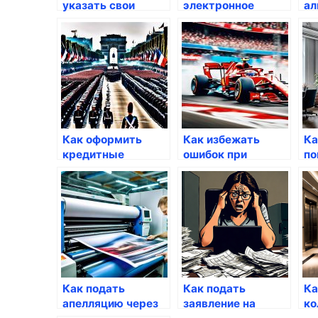
указать свои
электронное
ал
данные на
заявление в суд
по
Госуслугах
через портал
Как оформить
Как избежать
Ка
кредитные
ошибок при
по
каникулы через
заполнении
на
Госуслуги
заявлений через
Госуслуги
Как подать
Как подать
Ка
апелляцию через
заявление на
ко