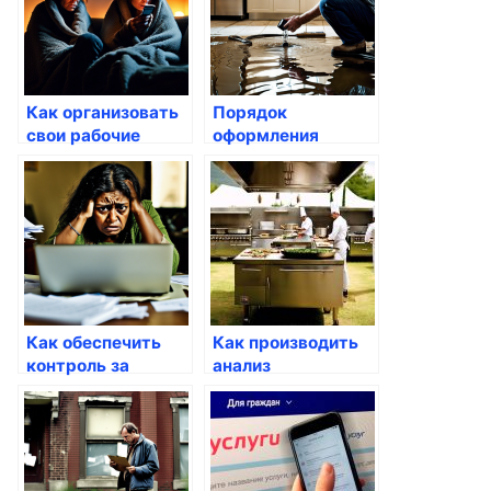
Как организовать
Порядок
свои рабочие
оформления
процессы через
справок о доходах
решения Госуслуг
через Госуслуги
Как обеспечить
Как производить
контроль за
анализ
выполнением
результатов через
услуг через
Госуслуги
госуслуги