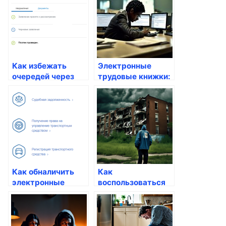
Как избежать
Электронные
очередей через
трудовые книжки:
электронные
как получить
решения
через Госуслуги
Как обналичить
Как
электронные
воспользоваться
деньги через
услугами
Госуслуги
государственных
учреждений через
онлайн-сервисы