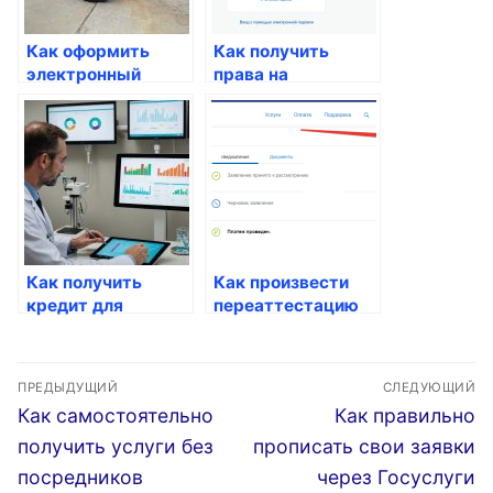
Как оформить
Как получить
электронный
права на
паспорт через
временное
Госуслуги
проживание через
Госуслуги
Как получить
Как произвести
кредит для
переаттестацию
бизнеса через
через портал
Госуслуги
Госуслуги
Навигация
ПРЕДЫДУЩИЙ
СЛЕДУЮЩИЙ
по
Предыдущая
Следующая
Как самостоятельно
Как правильно
запись:
запись:
записям
получить услуги без
прописать свои заявки
посредников
через Госуслуги