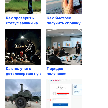
Как проверить
Как быстрее
статус заявки на
получить справку
Госуслугах
о доме через
Госуслуги
Как получить
Порядок
детализированную
получения
информацию о
медицинских
госпрограммах
лицензий через
портал