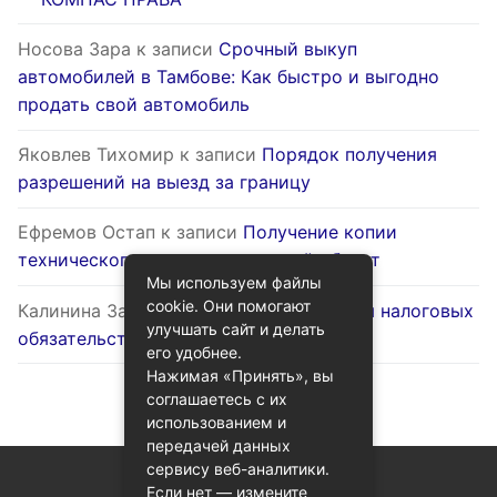
Носова Зара
к записи
Срочный выкуп
автомобилей в Тамбове: Как быстро и выгодно
продать свой автомобиль
Яковлев Тихомир
к записи
Порядок получения
разрешений на выезд за границу
Ефремов Остап
к записи
Получение копии
технического паспорта на жилой объект
Мы используем файлы
cookie. Они помогают
Калинина Залина
к записи
Оптимизация налоговых
улучшать сайт и делать
обязательств через госуслуги
его удобнее.
Нажимая «Принять», вы
соглашаетесь с их
использованием и
передачей данных
сервису веб-аналитики.
Если нет — измените