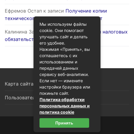
Ефремов Остап
к записи
Получение копии
технического паспорта на жилой объект
Мы используем файлы
cookie. Они помогают
Калинина Залина
к записи
Оптимизация налоговых
улучшать сайт и делать
обязательств через госуслуги
его удобнее.
Нажимая «Принять», вы
соглашаетесь с их
использованием и
передачей данных
сервису веб-аналитики.
Если нет — измените
Карта сайта
настройки браузера или
покиньте сайт.
Пользовательское соглашение
Политика обработки
персональных данных и
политика cookie
Принять
© 2026 Гид по госуслугам