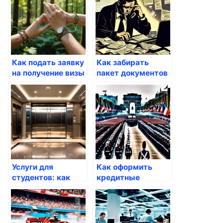
Как подать заявку
Как забирать
на получение визы
пакет документов
через Госуслуги
через Госуслуги
Услуги для
Как оформить
студентов: как
кредитные
получить справки
каникулы через
через Госуслуги
Госуслуги