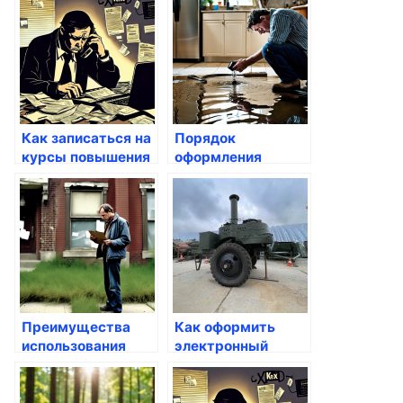
Госуслуги
Как записаться на
Порядок
курсы повышения
оформления
квалификации
справок о доходах
через Госуслуги
через Госуслуги
Преимущества
Как оформить
использования
электронный
портала Госуслуги
паспорт через
Госуслуги