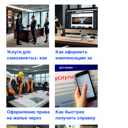
портал Госуслуги
через портал
Госуслуги
Услуги для
Как оформить
самозанятых: как
компенсацию за
оформить через
детский сад через
портал
Госуслуги
Оформление права
Как быстрее
на жилье через
получить справку
Госуслуги
о доме через