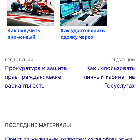
Как получить
Как удостоверить
временный
сделку через
пропуск через
Госуслуги
Госуслуги
Навигация
ПРЕДЫДУЩИЙ
СЛЕДУЮЩИЙ
по
Предыдущая
Следующая
Прокуратура и защита
Как использовать
запись:
запись:
записям
прав граждан: какие
личный кабинет на
варианты есть
Госуслугах
ПОСЛЕДНИЕ МАТЕРИАЛЫ
Юрист по жилищным вопросам: когда обращаться