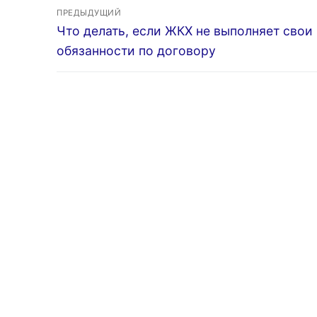
Навигация
ремонт
ПРЕДЫДУЩИЙ
Предыдущая
Что делать, если ЖКХ не выполняет свои
по
запись:
обязанности по договору
записям