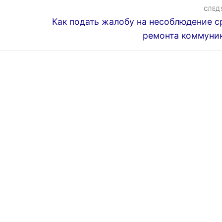
СЛЕ
Следующая
Как подать жалобу на несоблюдение с
запись:
ремонта коммуни