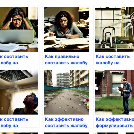
к составить
Как правильно
Как составить
лобу на
составить жалобу
жалобу на
ммунальные
на ЖКХ
перекрытие
луги
горячей воды
к составить
Как эффективно
Как эффективн
лобу на
составить жалобу
формулировать
облемы с
на грязь и
претензии к