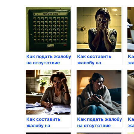
Как подать жалобу
Как составить
Ка
на отсутствие
жалобу на
жа
ремонта в
длительные
ко
подъезде
перебои с горячей
ус
водой
Как составить
Как подать жалобу
Ка
жалобу на
на отсутствие
жа
переплату за ЖКУ
отопления в
пр