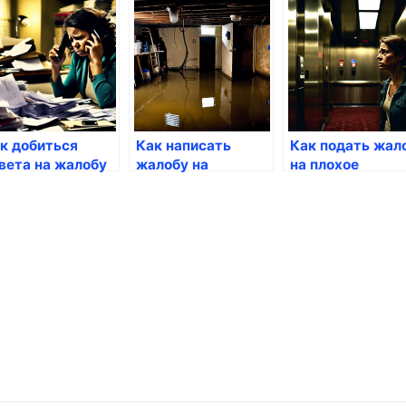
нтиляцией
беспорядок на
управляющей
территории ЖК
компании
к добиться
Как написать
Как подать жал
вета на жалобу
жалобу на
на плохое
о ЖКХ
затопление
обслуживание
квартиры или
лифта
подвала