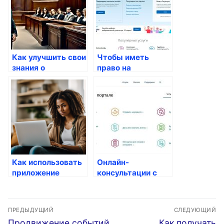
Как улучшить свои
Чтобы иметь
знания о
право на
госуслугах через
использование
интернет
льгот
Как использовать
Онлайн-
приложение
консультации с
Госуслуги для
врачами:
мобильных
доступные
Навигация
устройств
госуслуги для
ПРЕДЫДУЩИЙ
СЛЕДУЮЩИЙ
россиян
по
Предыдущая
Следующая
Продвижение событий
Как получать