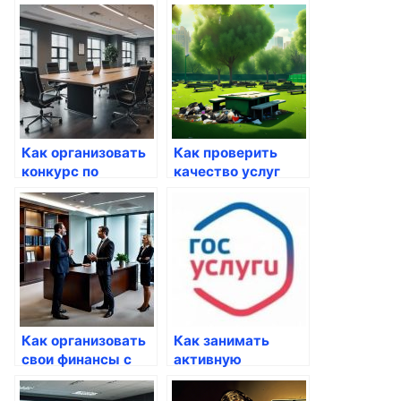
улучшению
рост экономики
госуслуг
через госуслуги
Как организовать
Как проверить
конкурс по
качество услуг
улучшению
через Госуслуги
госуслуг
Как организовать
Как занимать
свои финансы с
активную
помощью госуслуг
жизненную
позицию через