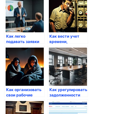
Госуслуги
Как легко
Как вести учет
подавать заявки
времени,
через мобильные
потраченного на
приложения
услуги через
Госуслуги
Как организовать
Как урегулировать
свои рабочие
задолженности
процессы через
через сайты
решения Госуслуг
госуслуг