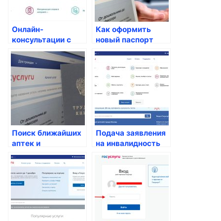
Онлайн-
Как оформить
консультации с
новый паспорт
врачами:
после смены
доступные
фамилии
госуслуги для
россиян
Поиск ближайших
Подача заявления
аптек и
на инвалидность
медицинских
центров