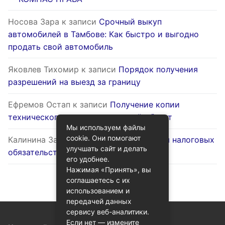
Носова Зара
к записи
Срочный выкуп
автомобилей в Тамбове: Как быстро и выгодно
продать свой автомобиль
Яковлев Тихомир
к записи
Порядок получения
разрешений на выезд за границу
Ефремов Остап
к записи
Получение копии
технического паспорта на жилой объект
Мы используем файлы
cookie. Они помогают
Калинина Залина
к записи
Оптимизация налоговых
улучшать сайт и делать
обязательств через госуслуги
его удобнее.
Нажимая «Принять», вы
соглашаетесь с их
использованием и
передачей данных
сервису веб-аналитики.
Если нет — измените