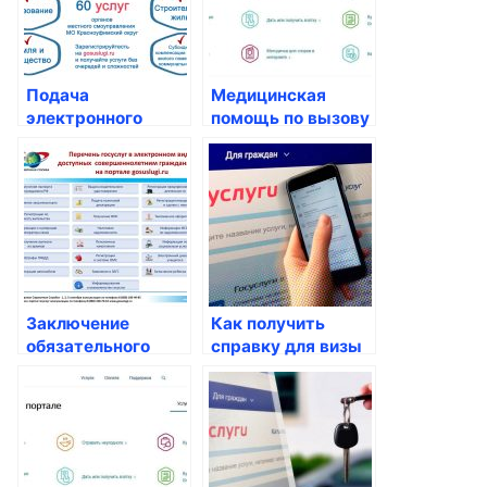
Подача
Медицинская
электронного
помощь по вызову
заявления на
на дом: удобство и
справки о
доступность для
состоянии
россиян
здоровья
Заключение
Как получить
обязательного
справку для визы
медицинского
страхования