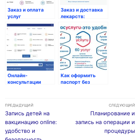
Заказ и оплата
Заказ и доставка
услуг
лекарств:
медицинских
удобство и
центров
безопасность для
россиян
Онлайн-
Как оформить
консультации
паспорт без
психологов и
отчества
психиатров
Навигация
ПРЕДЫДУЩИЙ
СЛЕДУЮЩИЙ
по
Предыдущая
Следующая
Запись детей на
Планирование и
запись:
запись:
записям
вакцинацию online:
запись на операции и
удобство и
процедуры
безопасность