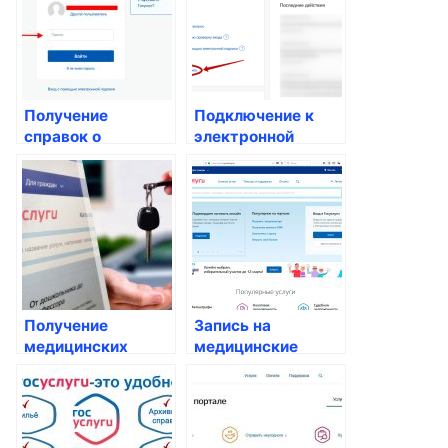
Получение
Подключение к
справок о
электронной
болезнях
медицинской
карте
Получение
Запись на
медицинских
медицинские
заключений для
обследования и
работы или учебы
анализы