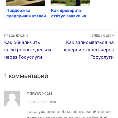
Поддержка
Как проверить
предпринимателей:
статус заявки на
какие льготы есть
Госуслугах
на Госуслугах
Навигация
ПРЕДЫДУЩИЙ
СЛЕДУЮЩИЙ
по
Предыдущая
Следующая
Как обналичить
Как записываться на
запись:
запись:
записям
электронные деньги
вечерние курсы через
через Госуслуги
Госуслуги
1 комментарий
РЯБОВ ЖАН
08.04.2026 В 11:00
Госслужащие в образовательной сфере
делают невероятно важную работу! 🌟