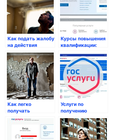
Как подать жалобу
Курсы повышения
на действия
квалификации:
госслужащих
возможности для
через Госуслуги
россиян
Как легко
Услуги по
получать
получению
уведомления о
профильного
статусе своих
образования
заявок