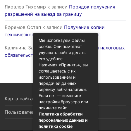
Яковлев Тихомир
к записи
Порядок получения
разрешений на выезд за границу
Ефремов Остап
к записи
Получение копии
технического паспорта на жилой объект
Мы используем файлы
cookie. Они помогают
Калинина Залина
к записи
Оптимизация налоговых
улучшать сайт и делать
обязательств через госуслуги
его удобнее.
Нажимая «Принять», вы
соглашаетесь с их
использованием и
передачей данных
сервису веб-аналитики.
Если нет — измените
Карта сайта
настройки браузера или
покиньте сайт.
Пользовательское соглашение
Политика обработки
персональных данных и
политика cookie