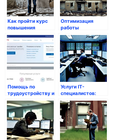
Как пройти курс
Оптимизация
повышения
работы
квалификации в
государственных
государственных
учреждений через
учреждениях
госуслуги
Помощь по
Услуги IT-
трудоустройству и
специалистов:
поддержка
Системные
безработных
администраторы и
1С-программисты