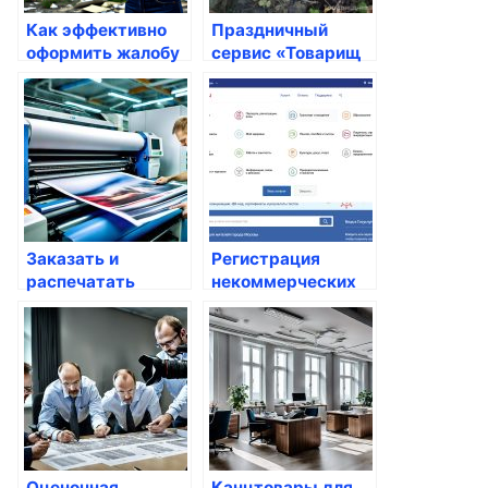
Как эффективно
Праздничный
оформить жалобу
сервис «Товарищ
на
Полковник»
несвоевременный
ремонт
Заказать и
Регистрация
распечатать
некоммерческих
листовки дешево в
организаций: все,
типографии
что нужно знать
«Экспресс»
Оценочная
Канцтовары для