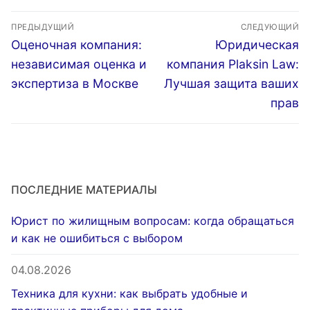
низким доходом
решений для
Навигация
будущего
ПРЕДЫДУЩИЙ
СЛЕДУЮЩИЙ
по
Предыдущая
Следующая
Оценочная компания:
Юридическая
запись:
запись:
записям
независимая оценка и
компания Plaksin Law:
экспертиза в Москве
Лучшая защита ваших
прав
ПОСЛЕДНИЕ МАТЕРИАЛЫ
Юрист по жилищным вопросам: когда обращаться
и как не ошибиться с выбором
04.08.2026
Техника для кухни: как выбрать удобные и