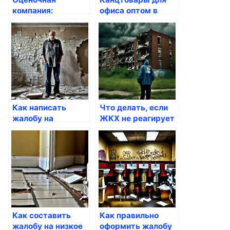
компания:
офиса оптом в
независимая
Екатеринбурге
оценка и
экспертиза в
Москве
Как написать
Что делать, если
жалобу на
ЖКХ не реагирует
неудовлетворительное
на жалобы
качество ремонта
жильцов
Как составить
Как правильно
жалобу на низкое
оформить жалобу