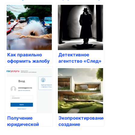
качество ремонта
на несоблюдение
санитарных норм
Как правильно
Детективное
оформить жалобу
агентство «След»
на перекрытие
воды
Получение
Экопроектирование:
юридической
создание
помощи семьям с
устойчивых