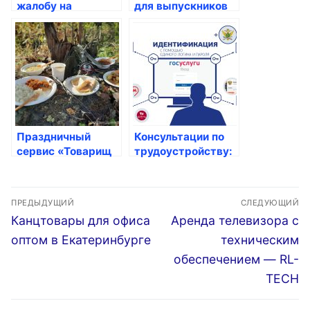
жалобу на
для выпускников
переплату за ЖКУ
Праздничный
Консультации по
сервис «Товарищ
трудоустройству:
Полковник»
полезные советы и
рекомендации
Навигация
ПРЕДЫДУЩИЙ
СЛЕДУЮЩИЙ
по
Предыдущая
Следующая
Канцтовары для офиса
Аренда телевизора с
запись:
запись:
записям
оптом в Екатеринбурге
техническим
обеспечением — RL-
TECH