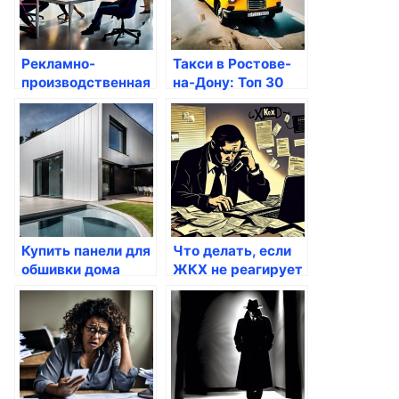
Рекламно-
Такси в Ростове-
производственная
на-Дону: Топ 30
компания ADV-F1:
дешевых услуг
секреты
перевозки
успешного
продвижения
Купить панели для
Что делать, если
обшивки дома
ЖКХ не реагирует
снаружи: подбор
на жалобы
материалов и цена
на работы