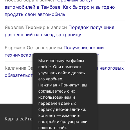
автомобилей в Тамбове: Как быстро и выгодно
продать свой автомобиль
Яковлев Тихомир
к записи
Порядок получения
разрешений на выезд за границу
Ефремов Остап
к записи
Получение копии
технического паспорта на жилой объект
Мы используем файлы
cookie. Они помогают
Калинина Залина
к записи
Оптимизация налоговых
улучшать сайт и делать
обязательств через госуслуги
его удобнее.
Нажимая «Принять», вы
соглашаетесь с их
использованием и
передачей данных
сервису веб-аналитики.
Если нет — измените
Карта сайта
настройки браузера или
покиньте сайт.