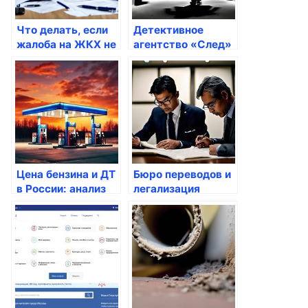
Что делать, если
Детективное
жалоба на ЖКХ не
агентство «След»
рассмотрена
Цена бензина и ДТ
Бюро переводов и
в России: анализ
легализация
стоимости литра
документов: как
АИ 92, АИ 95 и
получить
дизельного
качественные
топлива
услуги