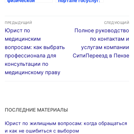
физической
портале госуслуг:
охраны в Москве и
что нового?
области:
Навигация
Профессиональная
ПРЕДЫДУЩИЙ
СЛЕДУЮЩИЙ
безопасность от
по
Предыдущая
Следующая
Юрист по
Полное руководство
группы
запись:
запись:
предприятий
записям
медицинским
по контактам и
безопасности
вопросам: как выбрать
услугам компании
«Альфа Легион»
профессионала для
СитиПереезд в Пензе
консультации по
медицинскому праву
ПОСЛЕДНИЕ МАТЕРИАЛЫ
Юрист по жилищным вопросам: когда обращаться
и как не ошибиться с выбором