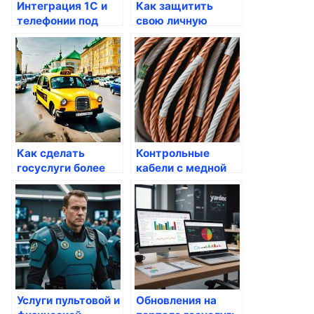
Интеграция 1С и
Как защитить
телефонии под
свою личную
ключ: как это
информацию от
работает и какие
недоброжелателей
преимущества
через госуслуги
предоставляет
Как сделать
Контрольные
госуслуги более
кабели с медной
доступными для
жилой: что нужно
населения?
знать перед
выбором?
Услуги пультовой и
Обновления на