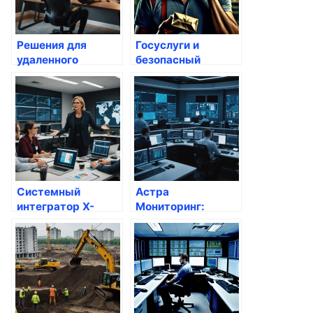
современных
бизнеса
Решения для
Госуслуги и
удаленного
безопасный
доступа и
интернет: как
виртуализации
защитить себя?
рабочих мест:
обзор Termidesk
Системный
Астра
интегратор X-
Мониторинг:
Com: комплексные
инновационная
решения для
российская
вашего бизнеса
платформа для
контроля ИТ-
инфраструктуры