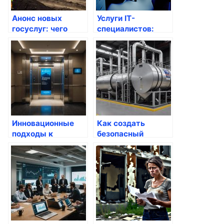
Анонс новых
Услуги IT-
госуслуг: чего
специалистов:
ждать в будущем?
Системные
администраторы и
1С-программисты
Инновационные
Как создать
подходы к
безопасный
предоставлению
доступ через
госуслуг
Госуслуги