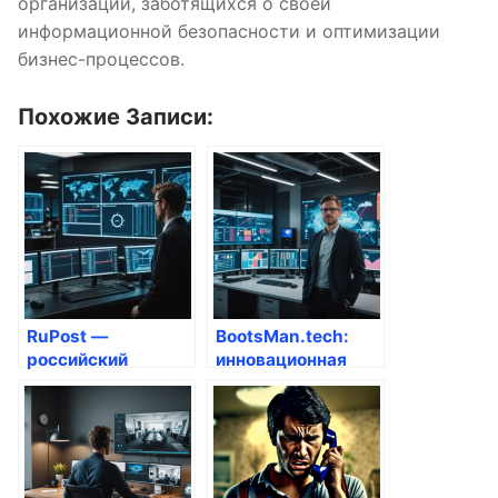
организаций, заботящихся о своей
информационной безопасности и оптимизации
бизнес-процессов.
Похожие Записи:
RuPost —
BootsMan.tech:
российский
инновационная
корпоративный
платформа
почтовый сервер
контейнеризации
на базе Linux:
приложений для
инновационное
современного
решение для
бизнеса