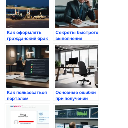
Как оформлять
Секреты быстрого
гражданский брак
выполнения
через Госуслуги
госуслуг: на что
обратить
внимание
Как пользоваться
Основные ошибки
порталом
при получении
госуслуг:
госуслуг и как их
пошаговая
избежать
инструкция