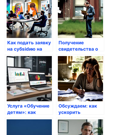
Как подать заявку
Получение
на субsidию на
свидетельства о
оплату ЖКХ
рождении ребенка
онлайн
Услуга «Обучение
Обсуждаем: как
детям»: как
ускорить
подать заявку
получение
через портал
госуслуг