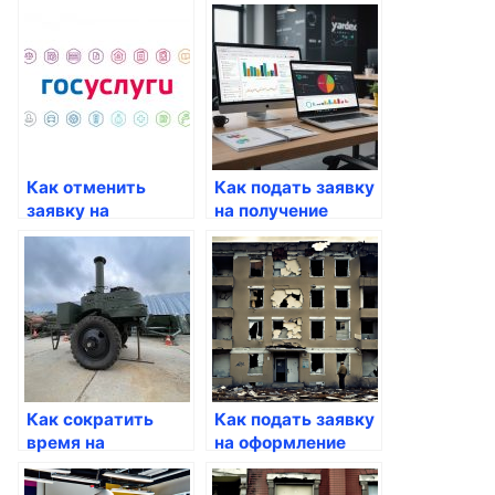
кредита через
через Госуслуги
Госуслуги
Как отменить
Как подать заявку
заявку на
на получение
получение
микрозайма
госуслуги
Как сократить
Как подать заявку
время на
на оформление
получение
гражданства
госуслуг
через Госуслуги