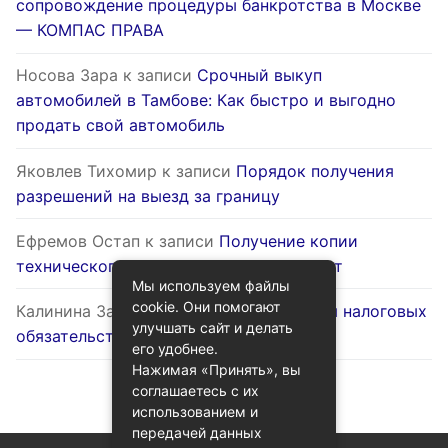
сопровождение процедуры банкротства в Москве
— КОМПАС ПРАВА
Носова Зара
к записи
Срочный выкуп
автомобилей в Тамбове: Как быстро и выгодно
продать свой автомобиль
Яковлев Тихомир
к записи
Порядок получения
разрешений на выезд за границу
Ефремов Остап
к записи
Получение копии
технического паспорта на жилой объект
Мы используем файлы
cookie. Они помогают
Калинина Залина
к записи
Оптимизация налоговых
улучшать сайт и делать
обязательств через госуслуги
его удобнее.
Нажимая «Принять», вы
соглашаетесь с их
использованием и
передачей данных