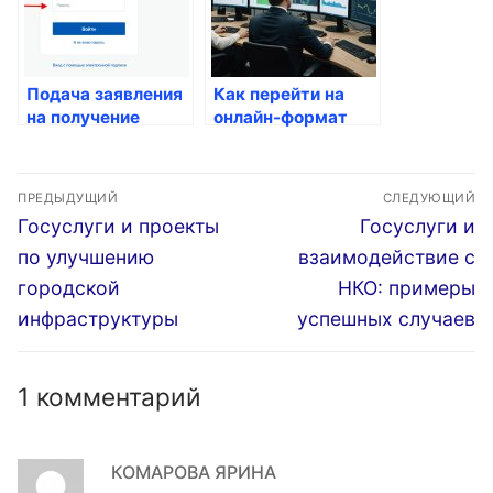
Подача заявления
Как перейти на
на получение
онлайн-формат
дополнительного
для получения
лечения
госуслуг?
Навигация
ПРЕДЫДУЩИЙ
СЛЕДУЮЩИЙ
по
Предыдущая
Следующая
Госуслуги и проекты
Госуслуги и
запись:
запись:
записям
по улучшению
взаимодействие с
городской
НКО: примеры
инфраструктуры
успешных случаев
1 комментарий
КОМАРОВА ЯРИНА