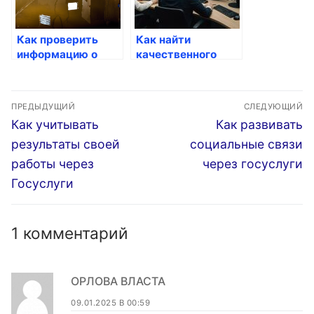
Как проверить
Как найти
информацию о
качественного
своих должниках
работодателя
через госуслуги
через госуслуги
Навигация
ПРЕДЫДУЩИЙ
СЛЕДУЮЩИЙ
по
Предыдущая
Следующая
Как учитывать
Как развивать
запись:
запись:
записям
результаты своей
социальные связи
работы через
через госуслуги
Госуслуги
1 комментарий
ОРЛОВА ВЛАСТА
09.01.2025 В 00:59