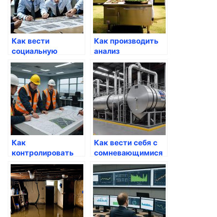
Как вести
Как производить
социальную
анализ
работоспособность
результатов через
через госуслуги
Госуслуги
Как
Как вести себя с
контролировать
сомневающимися
исполнение своих
через госуслуги
заявок на
госуслугах