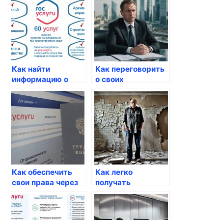
госуслуги
Как найти
Как переговорить
информацию о
о своих
своих
достижениях
предыдущих
через госуслуги
заявках через
Госуслуги
Как обеспечить
Как легко
свои права через
получать
госуслуги
уведомления о
статусе своих
заявок