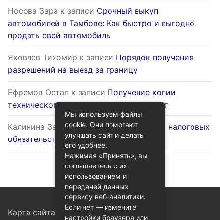
Носова Зара
к записи
Срочный выкуп
автомобилей в Тамбове: Как быстро и выгодно
продать свой автомобиль
Яковлев Тихомир
к записи
Порядок получения
разрешений на выезд за границу
Ефремов Остап
к записи
Получение копии
технического паспорта на жилой объект
Мы используем файлы
cookie. Они помогают
Калинина Залина
к записи
Оптимизация налоговых
улучшать сайт и делать
обязательств через госуслуги
его удобнее.
Нажимая «Принять», вы
соглашаетесь с их
использованием и
передачей данных
сервису веб-аналитики.
Если нет — измените
Карта сайта
настройки браузера или