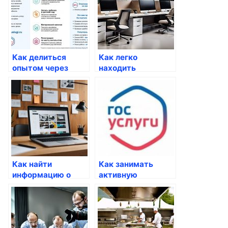
Как делиться
Как легко
опытом через
находить
госуслуги
информацию о
своих правах
через Госуслуги
Как найти
Как занимать
информацию о
активную
своих действиях
жизненную
через Госуслуги
позицию через
Госуслуги