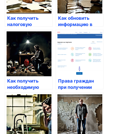
Как получить
Как обновить
налоговую
информацию в
информацию
налоговой через
через Госуслуги
портал
Как получить
Права граждан
необходимую
при получении
информацию о
услуг через
проекте через
Госуслуги
Госуслуги