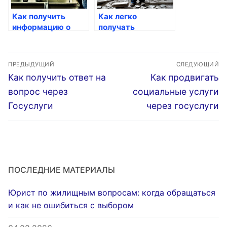
Как получить
Как легко
информацию о
получать
льготах через
уведомления о
госуслуги
статусе своих
Навигация
заявок
ПРЕДЫДУЩИЙ
СЛЕДУЮЩИЙ
по
Предыдущая
Следующая
Как получить ответ на
Как продвигать
запись:
запись:
записям
вопрос через
социальные услуги
Госуслуги
через госуслуги
ПОСЛЕДНИЕ МАТЕРИАЛЫ
Юрист по жилищным вопросам: когда обращаться
и как не ошибиться с выбором