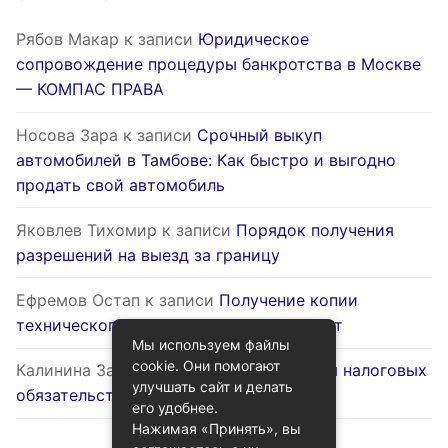
Рябов Макар
к записи
Юридическое
сопровождение процедуры банкротства в Москве
— КОМПАС ПРАВА
Носова Зара
к записи
Срочный выкуп
автомобилей в Тамбове: Как быстро и выгодно
продать свой автомобиль
Яковлев Тихомир
к записи
Порядок получения
разрешений на выезд за границу
Ефремов Остап
к записи
Получение копии
технического паспорта на жилой объект
Мы используем файлы
cookie. Они помогают
Калинина Залина
к записи
Оптимизация налоговых
улучшать сайт и делать
обязательств через госуслуги
его удобнее.
Нажимая «Принять», вы