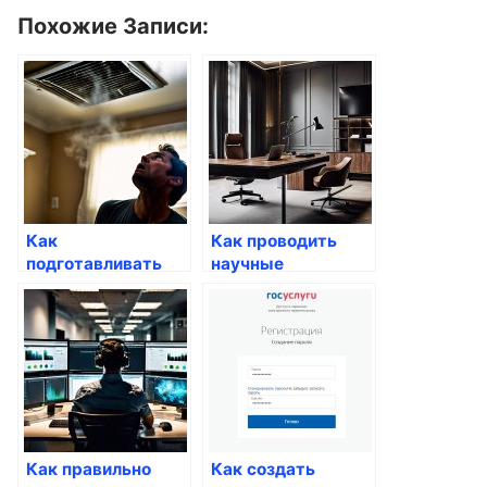
Похожие Записи:
Как
Как проводить
подготавливать
научные
профессиональные
исследования
проекты через
через госуслуги
Госуслуги
Как правильно
Как создать