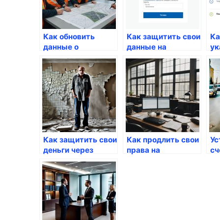
Как обновить
Как защитить свои
Ка
данные о
данные на
ук
недвижимости в
Госуслугах
да
реестре
Го
Как защитить свои
Как продлить свои
Ус
деньги через
права на
сч
Госуслуги
управление
че
автомобилем
через Госуслуги