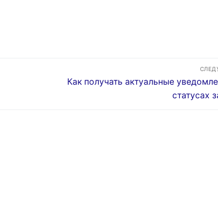
СЛЕ
Следующая
Как получать актуальные уведомле
запись:
статусах з