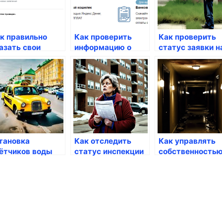
к правильно
Как проверить
Как проверить
азать свои
информацию о
статус заявки н
нные на
своих налогах
Госуслугах
суслугах
через Госуслуги
тановка
Как отследить
Как управлять
ётчиков воды
статус инспекции
собственность
рез Госуслуги
через Госуслуги
через Госуслуги