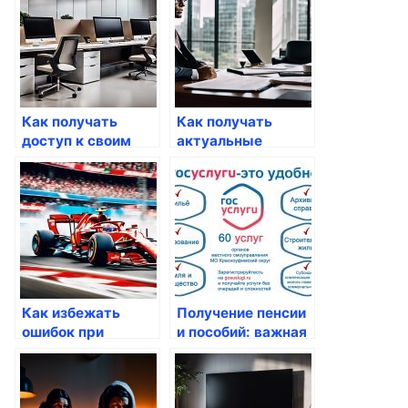
заявок
Как получать
Как получать
доступ к своим
актуальные
документам через
обновления по
Госуслуги
электронным
письмам
Как избежать
Получение пенсии
ошибок при
и пособий: важная
заполнении
информация для
заявлений через
граждан России
Госуслуги