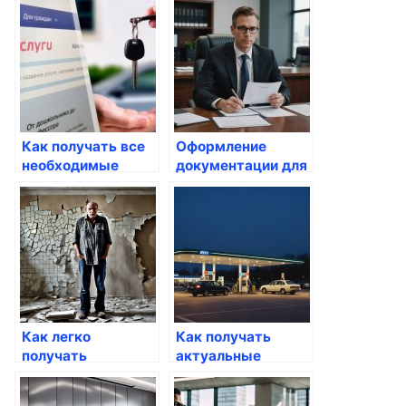
нетрудоспособности
Госуслуги
Как получать все
Оформление
необходимые
документации для
справки через
многодетных
Госуслуги
семей
Как легко
Как получать
получать
актуальные
уведомления о
уведомления о
статусе своих
статусах заявок