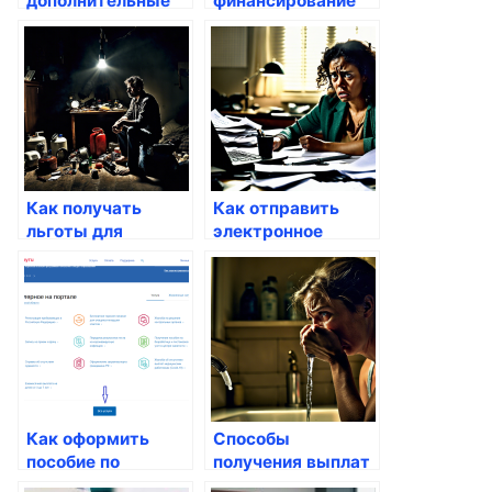
дополнительные
финансирование
выплаты для
для авто через
работников
Госуслуги
Как получать
Как отправить
льготы для
электронное
студентов через
заявление в суд
Госуслуги
через портал
Как оформить
Способы
пособие по
получения выплат
временной
из ФСС через