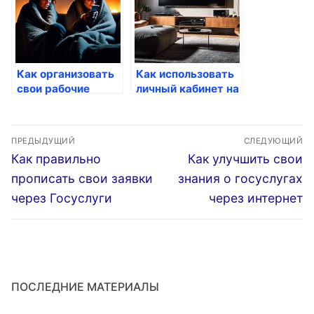
Как организовать
Как использовать
свои рабочие
личный кабинет на
процессы через
Госуслугах
решения Госуслуг
Навигация
ПРЕДЫДУЩИЙ
СЛЕДУЮЩИЙ
по
Предыдущая
Следующая
Как правильно
Как улучшить свои
запись:
запись:
записям
прописать свои заявки
знания о госуслугах
через Госуслуги
через интернет
ПОСЛЕДНИЕ МАТЕРИАЛЫ