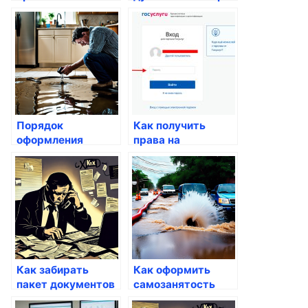
пропуск через
через Госуслуги
Госуслуги
Порядок
Как получить
оформления
права на
справок о доходах
временное
через Госуслуги
проживание через
Госуслуги
Как забирать
Как оформить
пакет документов
самозанятость
через Госуслуги
через Госуслуги