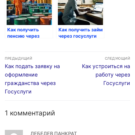
Как получить
Как получить займ
пенсию через
через госуслуги
портал Госуслуги
Навигация
ПРЕДЫДУЩИЙ
СЛЕДУЮЩИЙ
по
Предыдущая
Следующая
Как подать заявку на
Как устроиться на
запись:
запись:
записям
оформление
работу через
гражданства через
Госуслуги
Госуслуги
1 комментарий
ЛЕБЕДЕВ ПАНКРАТ