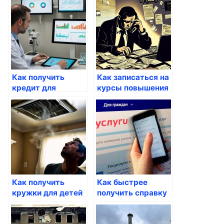
Как получить
Как записаться на
кредит для
курсы повышения
бизнеса через
квалификации
Госуслуги
через Госуслуги
Как получить
Как быстрее
кружки для детей
получить справку
через Госуслуги
о доме через
Госуслуги