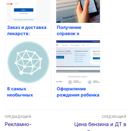
Заказ и доставка
Получение
лекарств:
справок о
удобство и
состоянии
безопасность для
задолженности по
россиян
жилищно-
коммунальным
платежам
8 самых
Оформление
необычных
рождения ребенка
традиций
ухаживания
Навигация
ПРЕДЫДУЩИЙ
СЛЕДУЮЩИЙ
по
Предыдущая
Следующая
Рекламно-
Цена бензина и ДТ в
запись:
запись: