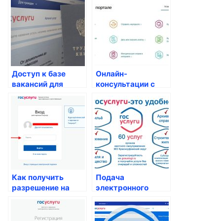
россиянам?
Доступ к базе
Онлайн-
вакансий для
консультации с
российских
врачами:
граждан: как
доступные
получить нужную
госуслуги для
информацию
россиян
Как получить
Подача
разрешение на
электронного
перепланировку
заявления на
квартиры
справки о
состоянии