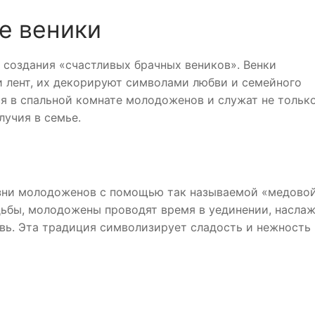
е веники
 создания «счастливых брачных веников». Венки
и лент, их декорируют символами любви и семейного
ся в спальной комнате молодоженов и служат не тольк
лучия в семье.
изни молодоженов с помощью так называемой «медово
адьбы, молодожены проводят время в уединении, насла
вь. Эта традиция символизирует сладость и нежность