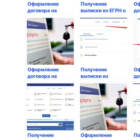
Оформление
Получение
Оф
договора на
выписки из ЕГРН о
до
ремонт и
праве
ка
обслуживание
собственности на
ре
жилого помещения
жилой объект
им
Оформление
Получение
Оф
договора на
выписки из
до
предоставление
реестра
по
услуг управления
недвижимости
за
общим
имуществом
Получение
Оформление
По