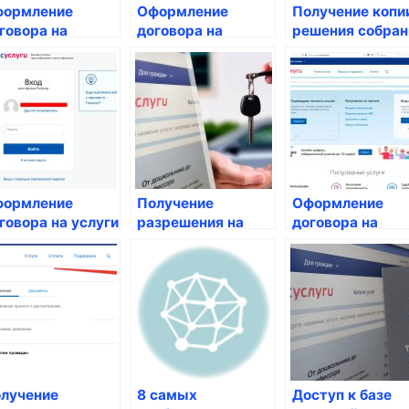
ормление
Оформление
Получение копи
говора на
договора на
решения собран
питальный
техническое
собственников 
монт общего
обслуживание
проведение
ущества
лифтов
капитального
ремонта
ормление
Получение
Оформление
говора на услуги
разрешения на
договора на
 установке и
приватизацию
техническое
мене счетчиков
жилья
обслуживание
системы
отопления
лучение
8 самых
Доступ к базе