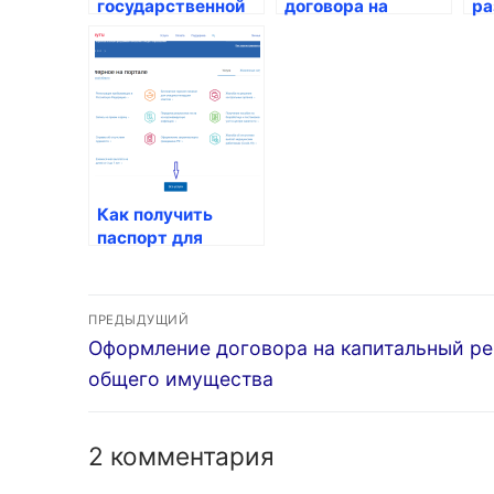
государственной
договора на
ра
услуги Услуги по
предоставление
вн
подготовке
услуг по
из
технической
энергетическому
те
документации на
обеспечению
до
ремонт общего
жилого помещения
жи
имущества
Как получить
паспорт для
ребенка
Навигация
ПРЕДЫДУЩИЙ
Предыдущая
Оформление договора на капитальный р
по
запись:
общего имущества
записям
2 комментария