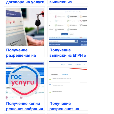
договора на услуги
выписки из
по установке и
реестра
замене счетчиков
недвижимости
Получение
Получение
разрешения на
выписки из ЕГРН о
приватизацию
праве
жилья
собственности на
жилой объект
Получение копии
Получение
решения собрания
разрешения на