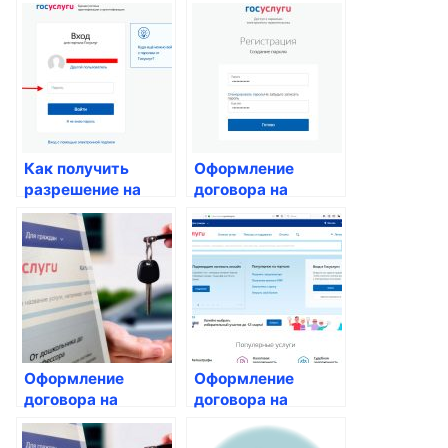
собственников на
внесение
проведение
изменений в
капитального
техническую
ремонта
документацию
жилого помещения
Как получить
Оформление
разрешение на
договора на
перепланировку
техническое
квартиры
обслуживание
лифтов
Оформление
Оформление
договора на
договора на
предоставление
техническое
услуг управления
обслуживание