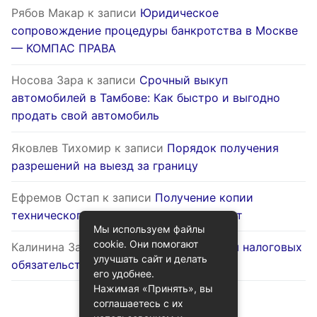
Рябов Макар
к записи
Юридическое
сопровождение процедуры банкротства в Москве
— КОМПАС ПРАВА
Носова Зара
к записи
Срочный выкуп
автомобилей в Тамбове: Как быстро и выгодно
продать свой автомобиль
Яковлев Тихомир
к записи
Порядок получения
разрешений на выезд за границу
Ефремов Остап
к записи
Получение копии
технического паспорта на жилой объект
Мы используем файлы
cookie. Они помогают
Калинина Залина
к записи
Оптимизация налоговых
улучшать сайт и делать
обязательств через госуслуги
его удобнее.
Нажимая «Принять», вы
соглашаетесь с их