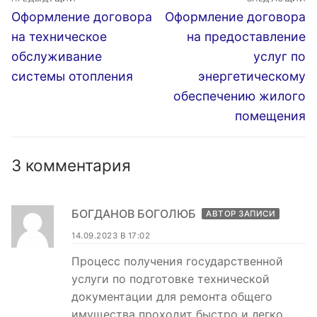
по
Предыдущая
Следующая
Оформление договора
Оформление договора
запись:
запись:
записям
на техническое
на предоставление
обслуживание
услуг по
системы отопления
энергетическому
обеспечению жилого
помещения
3 комментария
БОГДАНОВ БОГОЛЮБ
АВТОР ЗАПИСИ
14.09.2023 В 17:02
Процесс получения государственной
услуги по подготовке технической
документации для ремонта общего
имущества проходит быстро и легко.