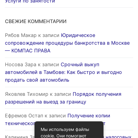
Услуги по занятости
СВЕЖИЕ КОММЕНТАРИИ
Рябов Макар
к записи
Юридическое
сопровождение процедуры банкротства в Москве
— КОМПАС ПРАВА
Носова Зара
к записи
Срочный выкуп
автомобилей в Тамбове: Как быстро и выгодно
продать свой автомобиль
Яковлев Тихомир
к записи
Порядок получения
разрешений на выезд за границу
Ефремов Остап
к записи
Получение копии
технического паспорта на жилой объект
Мы используем файлы
cookie. Они помогают
Калинина Залина
к записи
Оптимизация налоговых