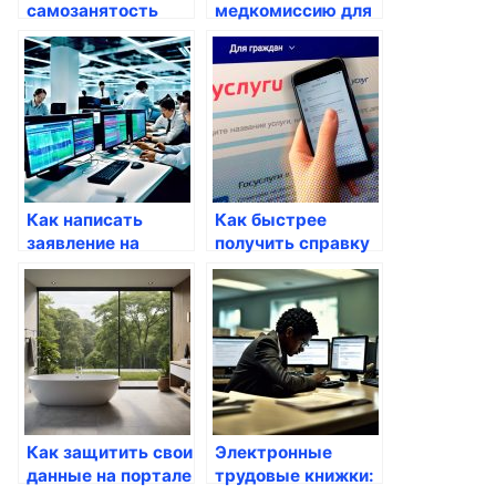
самозанятость
медкомиссию для
через Госуслуги
работы через
Госуслуги
Как написать
Как быстрее
заявление на
получить справку
алименты через
о доме через
Госуслуги
Госуслуги
Как защитить свои
Электронные
данные на портале
трудовые книжки: