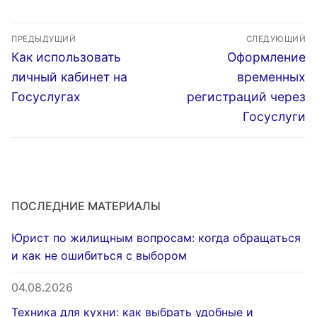
Госуслуги
как получить
через Госуслуги
Навигация
ПРЕДЫДУЩИЙ
СЛЕДУЮЩИЙ
по
Предыдущая
Следующая
Как использовать
Оформление
запись:
запись:
записям
личный кабинет на
временных
Госуслугах
регистраций через
Госуслуги
ПОСЛЕДНИЕ МАТЕРИАЛЫ
Юрист по жилищным вопросам: когда обращаться
и как не ошибиться с выбором
04.08.2026
Техника для кухни: как выбрать удобные и