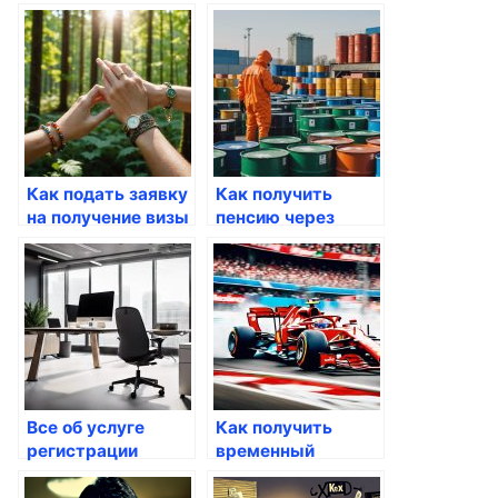
детский сад через
через Госуслуги
Госуслуги
Как подать заявку
Как получить
на получение визы
пенсию через
через Госуслуги
портал Госуслуги
Все об услуге
Как получить
регистрации
временный
автомобиля через
пропуск через
Госуслуги
Госуслуги