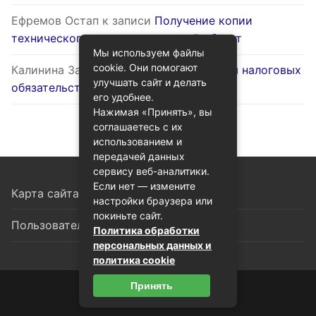
Ефремов Остап
к записи
Получение копии
технического паспорта на жилой объект
Мы используем файлы
cookie. Они помогают
Калинина Залина
к записи
Оптимизация налоговых
улучшать сайт и делать
обязательств через госуслуги
его удобнее.
Нажимая «Принять», вы
соглашаетесь с их
использованием и
передачей данных
сервису веб-аналитики.
Если нет — измените
Карта сайта
настройки браузера или
покиньте сайт.
Пользовательское соглашение
Политика обработки
персональных данных и
политика cookie
Принять
© 2026 Гид по госуслугам