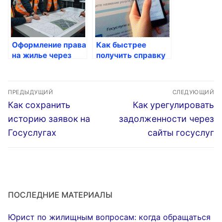
Оформление права
Как быстрее
на жилье через
получить справку
Госуслуги
о доме через
Госуслуги
Навигация
ПРЕДЫДУЩИЙ
СЛЕДУЮЩИЙ
по
Предыдущая
Следующая
Как сохранить
Как урегулировать
запись:
запись:
записям
историю заявок на
задолженности через
Госуслугах
сайты госуслуг
ПОСЛЕДНИЕ МАТЕРИАЛЫ
Юрист по жилищным вопросам: когда обращаться