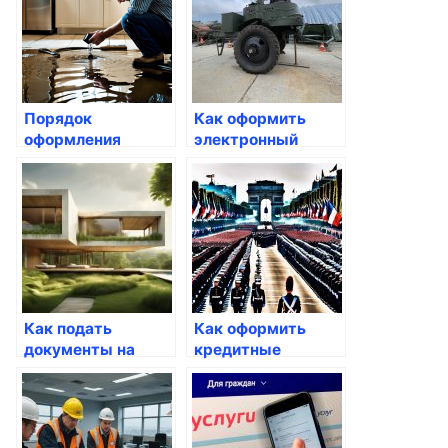
Порядок
Как оформить
оформления
электронный
справок о доходах
паспорт через
через Госуслуги
Госуслуги
Как подать
Как оформить
документы на
кредитные
гражданство
каникулы через
через Госуслуги
Госуслуги