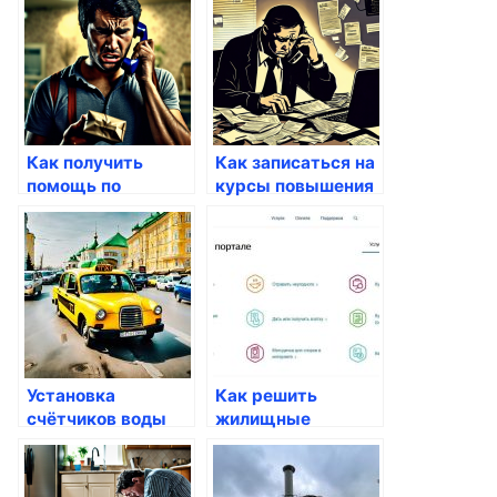
Как получить
Как записаться на
помощь по
курсы повышения
безработице через
квалификации
Госуслуги
через Госуслуги
Установка
Как решить
счётчиков воды
жилищные
через Госуслуги
вопросы через
портал Госуслуги