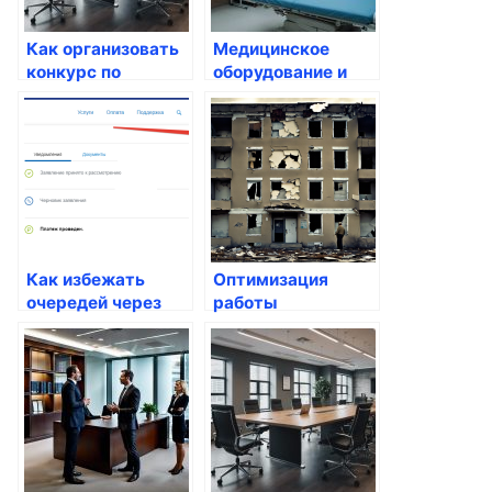
Как организовать
Медицинское
конкурс по
оборудование и
улучшению
принадлежности в
госуслуг
Казахстане:
Современные
тенденции и
решения
Как избежать
Оптимизация
очередей через
работы
электронные
государственных
решения
учреждений через
госуслуги