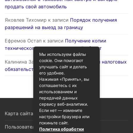
продать свой автомобиль
Яковлев Тихомир
к записи
Порядок получения
разрешений на выезд за границу
Ефремов Остап
к записи
Получение копии
технического паспорта на жилой объект
Мы используем файлы
cookie. Они помогают
Калинина Залина
к записи
Оптимизация налоговых
улучшать сайт и делать
обязательств через госуслуги
его удобнее.
Нажимая «Принять», вы
соглашаетесь с их
использованием и
передачей данных
сервису веб-аналитики.
Если нет — измените
Карта сайта
настройки браузера или
покиньте сайт.
Пользовательское соглашение
Политика обработки