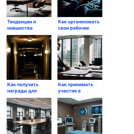
Тенденции и
Как организовать
новшества
свои рабочие
Госуслуг в 2023
процессы через
году
решения Госуслуг
Как получить
Как принимать
награды для
участие в
молодежи через
госпрограммах
сервис госуслуг
через
электронные
решения