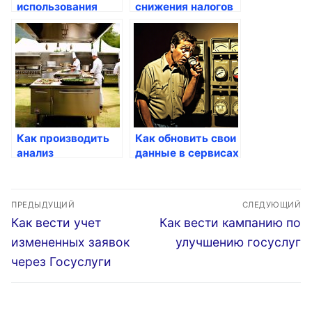
использования
снижения налогов
портала Госуслуги
через госуслуги
Как производить
Как обновить свои
анализ
данные в сервисах
результатов через
госуслуг
Госуслуги
Навигация
ПРЕДЫДУЩИЙ
СЛЕДУЮЩИЙ
по
Предыдущая
Следующая
Как вести учет
Как вести кампанию по
запись:
запись:
записям
измененных заявок
улучшению госуслуг
через Госуслуги