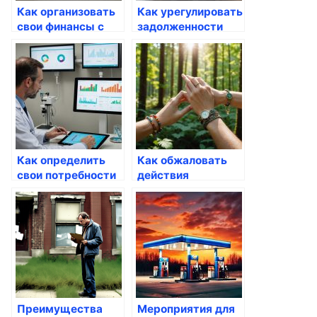
Как организовать
Как урегулировать
свои финансы с
задолженности
помощью госуслуг
через сайты
госуслуг
Как определить
Как обжаловать
свои потребности
действия
через Госуслуги
госорганов через
Госуслуги
Преимущества
Мероприятия для