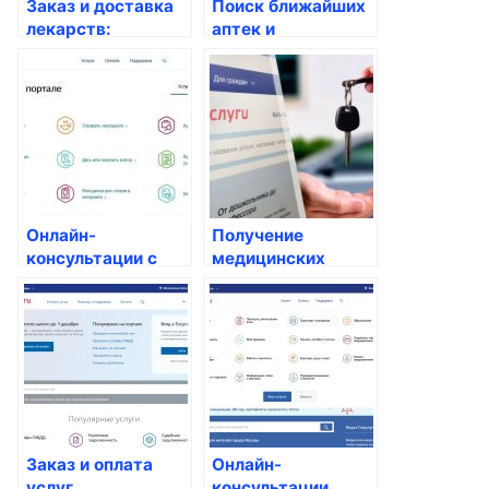
Заказ и доставка
Поиск ближайших
лекарств:
аптек и
удобство и
медицинских
безопасность для
центров
россиян
Онлайн-
Получение
консультации с
медицинских
врачами:
заключений для
доступные
работы или учебы
госуслуги для
россиян
Заказ и оплата
Онлайн-
услуг
консультации