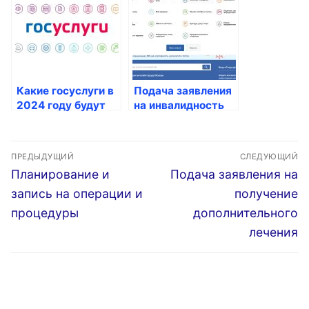
состоянии
здоровья
Какие госуслуги в
Подача заявления
2024 году будут
на инвалидность
предоставляться
россиянам?
Навигация
ПРЕДЫДУЩИЙ
СЛЕДУЮЩИЙ
по
Предыдущая
Следующая
Планирование и
Подача заявления на
запись:
запись:
записям
запись на операции и
получение
процедуры
дополнительного
лечения