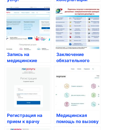
медицинских
психологов и
центров
психиатров
Запись на
Заключение
медицинские
обязательного
обследования и
медицинского
анализы
страхования
Регистрация на
Медицинская
прием к врачу
помощь по вызову
online: удобство и
на дом: удобство и