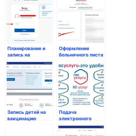
преимущества для
доступность для
россиян
россиян
Планирование и
Оформление
запись на
больничного листа
операции и
online
процедуры
Запись детей на
Подача
вакцинацию
электронного
online: удобство и
заявления на
безопасность
справки о