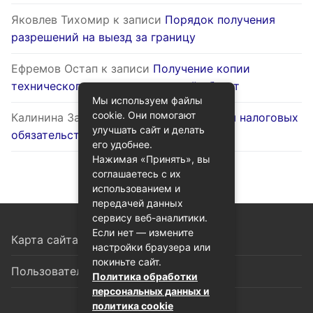
Яковлев Тихомир
к записи
Порядок получения
разрешений на выезд за границу
Ефремов Остап
к записи
Получение копии
технического паспорта на жилой объект
Мы используем файлы
cookie. Они помогают
Калинина Залина
к записи
Оптимизация налоговых
улучшать сайт и делать
обязательств через госуслуги
его удобнее.
Нажимая «Принять», вы
соглашаетесь с их
использованием и
передачей данных
сервису веб-аналитики.
Если нет — измените
Карта сайта
настройки браузера или
покиньте сайт.
Пользовательское соглашение
Политика обработки
персональных данных и
политика cookie