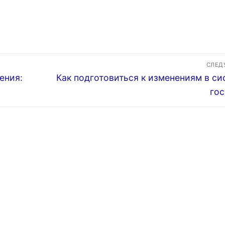
СЛЕ
Следующая
ения:
Как подготовиться к изменениям в си
запись:
гос