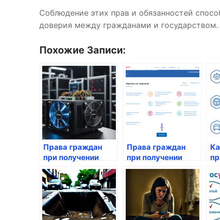
Соблюдение этих прав и обязанностей спос
доверия между гражданами и государством.
Похожие Записи:
Права граждан
Права граждан
Ка
при получении
при получении
пр
госуслуг: что
услуг через
го
нужно знать
Госуслуги