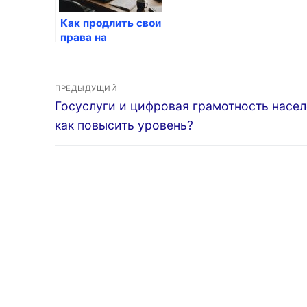
Как продлить свои
права на
управление
автомобилем
Навигация
через Госуслуги
ПРЕДЫДУЩИЙ
Предыдущая
Госуслуги и цифровая грамотность насел
по
запись:
как повысить уровень?
записям