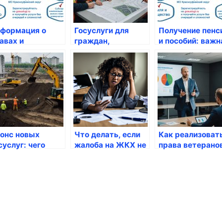
формация о
Госуслуги для
Получение пенс
авах и
граждан,
и пособий: важн
рантиях
уехавших за
информация дл
ботников
границу:
граждан России
возможности
онс новых
Что делать, если
Как реализоват
суслуг: чего
жалоба на ЖКХ не
права ветерано
ать в будущем?
рассмотрена
через госуслуги