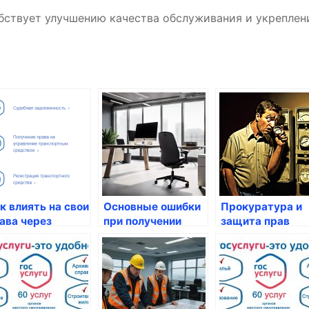
обствует улучшению качества обслуживания и укрепле
к влиять на свои
Основные ошибки
Прокуратура и
ава через
при получении
защита прав
суслуги
госуслуг и как их
граждан: какие
избежать
варианты есть