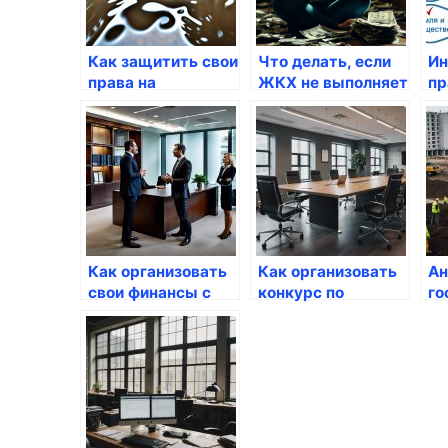
Как защитить свои
Что делать, если
Ин
права на
ЖКХ не выполняет
пр
собственность
свои обязанности
га
через госуслуги
по договору
ра
Как организовать
Как организовать
Ан
свои финансы с
конкурс по
го
помощью госуслуг
улучшению
жд
госуслуг