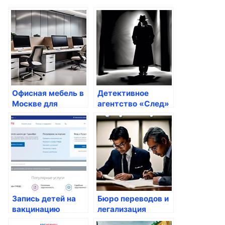
Офисная мебель в
Детективное
Москве для
агентство «След»
персонала
недорого
Запись детей на
Бюро переводов и
вакцинацию
легализация
online: удобство и
документов: как