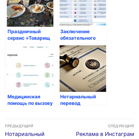
Праздничный
Заключение
сервис «Товарищ
обязательного
Полковник»
медицинского
страхования
Медицинская
Нотариальный
помощь по вызову
перевод
на дом: удобство и
свидетельства в
доступность для
Москве:
Навигация
россиян
профессиональное
ПРЕДЫДУЩИЙ
СЛЕДУЮЩИЙ
качество и
по
Предыдущая
Следующая
Нотариальный
Реклама в Инстаграм
доступная цена