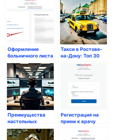
безопасность
получить
качественные
услуги
Оформление
Такси в Ростове-
больничного листа
на-Дону: Топ 30
online
дешевых услуг
перевозки
Преимущества
Регистрация на
настольных
прием к врачу
экранов в
online: удобство и
организации
преимущества для