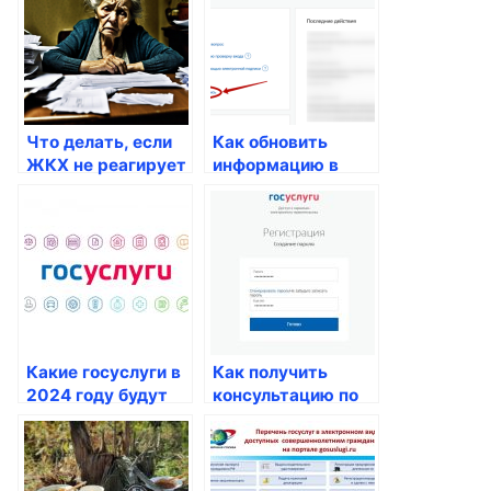
рабочего места
россиян
Что делать, если
Как обновить
ЖКХ не реагирует
информацию в
на жалобы
паспорте после
жильцов по поводу
изменения ФИО
коммунальных
ребенка
услуг
Какие госуслуги в
Как получить
2024 году будут
консультацию по
предоставляться
вопросам
россиянам?
паспортных услуг