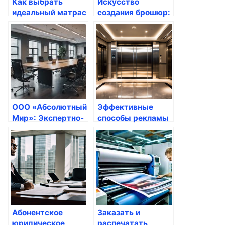
Как выбрать
Искусство
идеальный матрас
создания брошюр:
для вашего сна
как завоевать
внимание вашей
аудитории
ООО «Абсолютный
Эффективные
Мир»: Экспертно-
способы рекламы
сравнительный
в лифтах Астаны:
анализ
Возможности от
Astana Advertising
Абонентское
Заказать и
юридическое
распечатать