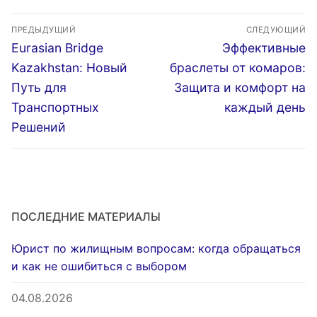
банкротства в
адреса в Москве:
Навигация
Москве —
Что нужно знать?
ПРЕДЫДУЩИЙ
СЛЕДУЮЩИЙ
КОМПАС ПРАВА
по
Предыдущая
Следующая
Eurasian Bridge
Эффективные
запись:
запись:
записям
Kazakhstan: Новый
браслеты от комаров:
Путь для
Защита и комфорт на
Транспортных
каждый день
Решений
ПОСЛЕДНИЕ МАТЕРИАЛЫ
Юрист по жилищным вопросам: когда обращаться
и как не ошибиться с выбором
04.08.2026