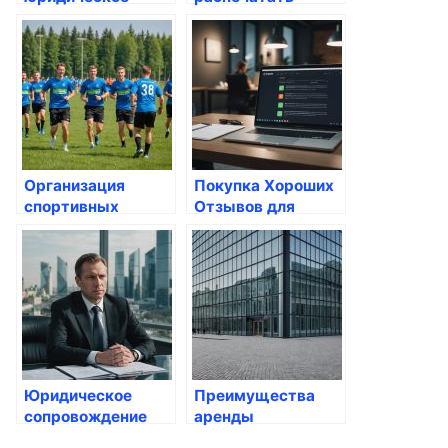
обслуживание
листовки дешево в
организации:
типографии
стоимость услуг
«Экспресс»
правового
сопровождения
бизнеса и
деятельности
юридических лиц
Организация
Покупка Хороших
спортивных
Отзывов для
мероприятий и
Компании в
тимбилдинга в
Интернете: Плюсы
Новосибирске
и Минусы
АрсПро: как
сделать ваш
корпоратив
запоминающимся
Юридическое
Преимущества
сопровождение
аренды
процедуры
юридического