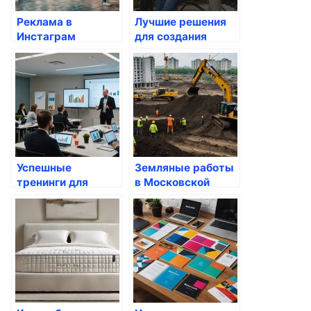
Реклама в
Лучшие решения
Инстаграм
для создания
Алматы:
сайтов: Как
Ключевые
выбрать
решения для
подходящий
вашего бизнеса и
шаблон на Tobiz
продвижения
Успешные
Земляные работы
тренинги для
в Московской
отдела продаж в
области: как
Москве: Zabara
выбрать
Consult
подрядчика и на
что обратить
внимание