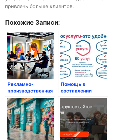
привлечь больше клиентов.
Похожие Записи:
Рекламно-
Помощь в
производственная
составлении
компания ADV-F1:
резюме: секреты
секреты
успешного поиска
успешного
работы
продвижения