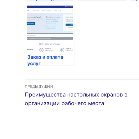
при поиске работы
Петербурге:
га
идеальное
ра
решение для
вашего офиса!
Заказ и оплата
услуг
медицинских
центров
Навигация
ПРЕДЫДУЩИЙ
Предыдущая
Преимущества настольных экранов в
по
запись:
организации рабочего места
записям