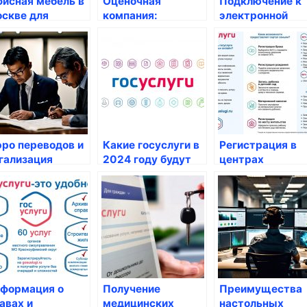
исная мебель в
Оценочная
Подключение к
скве для
компания:
электронной
рсонала
независимая
медицинской
дорого
оценка и
карте
экспертиза в
Москве
ро переводов и
Какие госуслуги в
Регистрация в
гализация
2024 году будут
центрах
кументов: как
предоставляться
занятости:
лучить
россиянам?
государственна
чественные
поддержка для
луги
россиян
формация о
Получение
Преимущества
авах и
медицинских
настольных