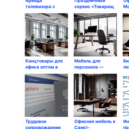
Аренда
Праздничный
Оф
телевизора с
сервис «Товарищ
Мо
техническим
Полковник»
пе
обеспечением —
не
RL-TECH
Канцтовары для
Мебель для
Бю
офиса оптом в
персонала —
ле
Екатеринбурге
комфорт и стиль
до
на рабочем месте
по
ка
ус
Трудовое
Офисная мебель в
Ин
сопровождение
Санкт-
пр