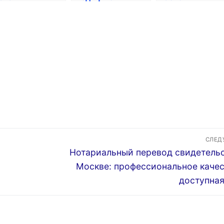
рантиях
заключений для
экранов в
ботников
работы или учебы
организации
рабочего места
СЛЕ
Следующая
Нотариальный перевод свидетельс
запись:
Москве: профессиональное качес
доступная