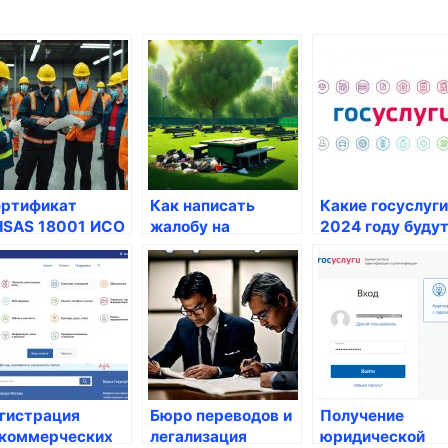
ртификат
Как написать
Какие госуслуги
SAS 18001 ИСО
жалобу на
2024 году буду
001:2007
невыполнение
предоставлятьс
лучить в Москве
работ по
россиянам?
 низкой цене
благоустройству
территории
гистрация
Бюро переводов и
Получение
коммерческих
легализация
юридической