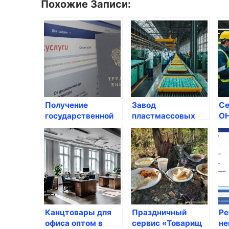
Похожие Записи:
Получение
Завод
Се
государственной
пластмассовых
OH
услуги Услуги
изделий в России
18
управляющих
по
организаций
по
Канцтовары для
Праздничный
Ре
офиса оптом в
сервис «Товарищ
не