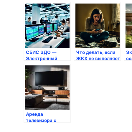
Екатеринбурге
Полковник»
ор
чт
СБИС ЭДО —
Что делать, если
Эк
Электронный
ЖКХ не выполняет
со
документооборот
свои обязанности
ус
между
по договору
ре
компаниями,
бу
торговыми сетями
и сотрудниками
Аренда
телевизора с
техническим