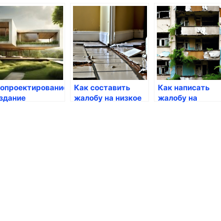
ганизаций: все,
документов: как
помощи семьям
о нужно знать
получить
низким доходом
качественные
услуги
опроектирование:
Как составить
Как написать
здание
жалобу на низкое
жалобу на
тойчивых
качество ремонта
ненадлежащее
шений для
качество услуг
дущего
ЖКХ