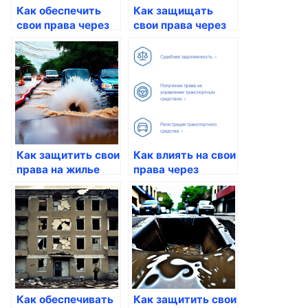
Как обеспечить
Как защищать
свои права через
свои права через
госуслуги
Госуслуги
Как защитить свои
Как влиять на свои
права на жилье
права через
через Госуслуги
госуслуги
Как обеспечивать
Как защитить свои