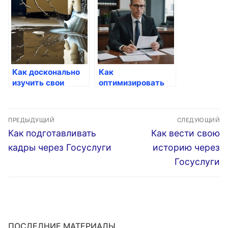
Как досконально
Как
изучить свои
оптимизировать
финансовые
свои ресурсы
данные через
через госуслуги
Навигация
Госуслуги
ПРЕДЫДУЩИЙ
СЛЕДУЮЩИЙ
по
Предыдущая
Следующая
Как подготавливать
Как вести свою
запись:
запись:
записям
кадры через Госуслуги
историю через
Госуслуги
ПОСЛЕДНИЕ МАТЕРИАЛЫ