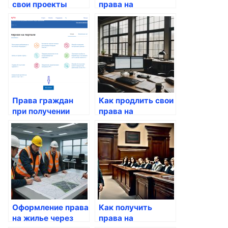
свои проекты
права на
через госуслуги
собственность
через госуслуги
Права граждан
Как продлить свои
при получении
права на
услуг через
управление
Госуслуги
автомобилем
через Госуслуги
Оформление права
Как получить
на жилье через
права на