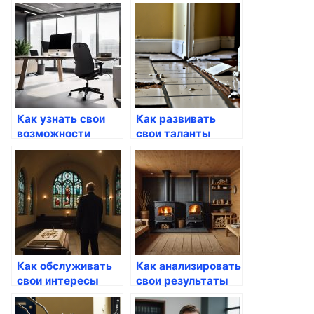
Госуслуги
автомобиль через
Госуслуги
Как узнать свои
Как развивать
возможности
свои таланты
через Госуслуги
через госуслуги
Как обслуживать
Как анализировать
свои интересы
свои результаты
через госуслуги
через Госуслуги