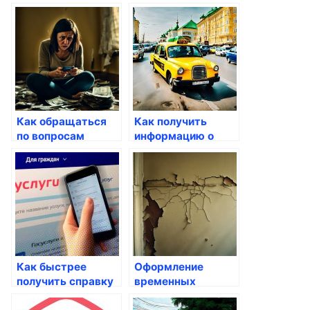
Госуслуги
своих налогах
через Госуслуги
Как обращаться
Как получить
по вопросам
информацию о
справок через
секретных данных
Госуслуги
через госуслуги
Как быстрее
Оформление
получить справку
временных
о доме через
регистраций через