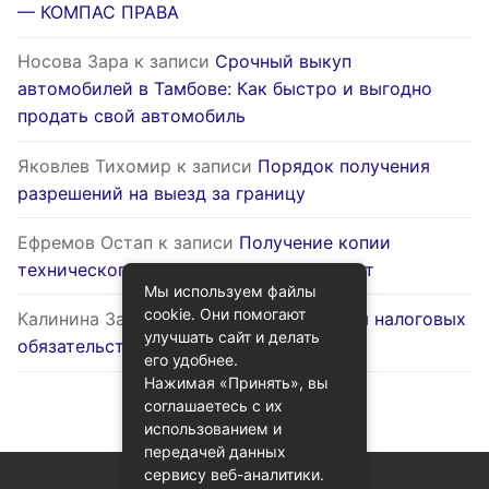
— КОМПАС ПРАВА
Носова Зара
к записи
Срочный выкуп
автомобилей в Тамбове: Как быстро и выгодно
продать свой автомобиль
Яковлев Тихомир
к записи
Порядок получения
разрешений на выезд за границу
Ефремов Остап
к записи
Получение копии
технического паспорта на жилой объект
Мы используем файлы
cookie. Они помогают
Калинина Залина
к записи
Оптимизация налоговых
улучшать сайт и делать
обязательств через госуслуги
его удобнее.
Нажимая «Принять», вы
соглашаетесь с их
использованием и
передачей данных
сервису веб-аналитики.