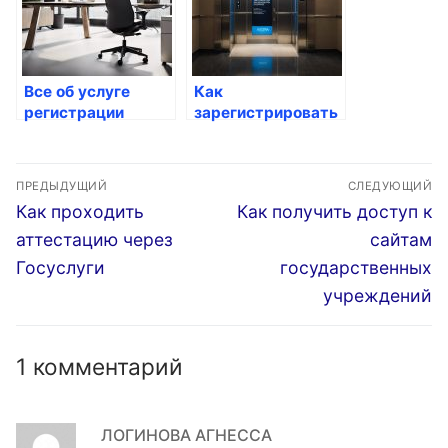
Все об услуге
Как
регистрации
зарегистрировать
автомобиля через
свою частную
Госуслуги
собственность
Навигация
через госуслуги
ПРЕДЫДУЩИЙ
СЛЕДУЮЩИЙ
по
Предыдущая
Следующая
Как проходить
Как получить доступ к
запись:
запись:
записям
аттестацию через
сайтам
Госуслуги
государственных
учреждений
1 комментарий
ЛОГИНОВА АГНЕССА