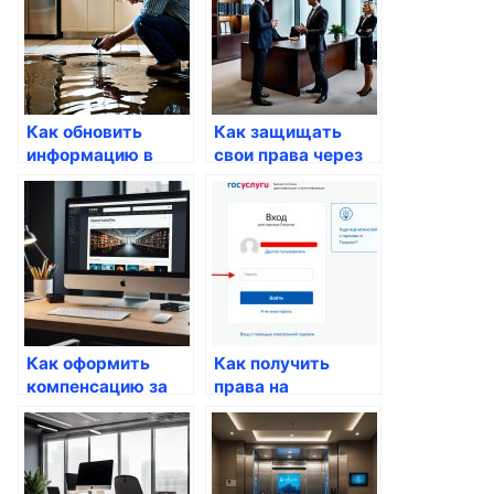
Как обновить
Как защищать
информацию в
свои права через
налоговой через
Госуслуги
портал
Как оформить
Как получить
компенсацию за
права на
детский сад через
временное
Госуслуги
проживание через
Госуслуги