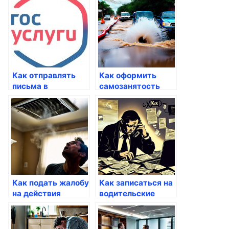
Госуслуги
Госуслуги
Как отправлять
Как оформить
письма в
самозанятость
электронном
через Госуслуги
формате
Как подать жалобу
Как записаться на
на действия
водительские
госслужащих
курсы через
через Госуслуги
Госуслуги