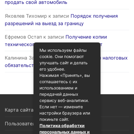
продать свой автомобиль
Яковлев Тихомир
к записи
Порядок получения
разрешений на выезд за границу
Ефремов Остап
к записи
Получение копии
технического паспорта на жилой объект
Мы используем файлы
cookie. Они помогают
Калинина Залина
к записи
Оптимизация налоговых
улучшать сайт и делать
обязательств через госуслуги
его удобнее.
Нажимая «Принять», вы
соглашаетесь с их
использованием и
передачей данных
сервису веб-аналитики.
Если нет — измените
Карта сайта
настройки браузера или
покиньте сайт.
Пользовательское соглашение
Политика обработки
персональных данных и