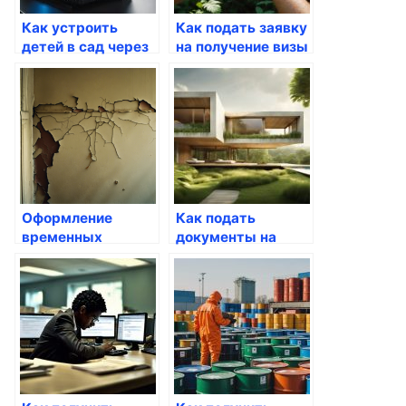
Как устроить
Как подать заявку
детей в сад через
на получение визы
портал Госуслуги
через Госуслуги
Оформление
Как подать
временных
документы на
регистраций через
гражданство
Госуслуги
через Госуслуги