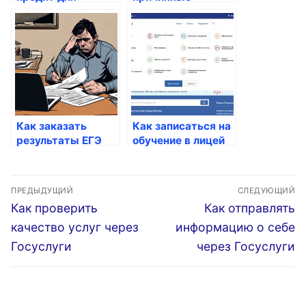
бизнеса через
документы через
Госуслуги
Госуслуги
Как заказать
Как записаться на
результаты ЕГЭ
обучение в лицей
через Госуслуги
через Госуслуги
Навигация
ПРЕДЫДУЩИЙ
СЛЕДУЮЩИЙ
по
Предыдущая
Следующая
Как проверить
Как отправлять
запись:
запись:
записям
качество услуг через
информацию о себе
Госуслуги
через Госуслуги