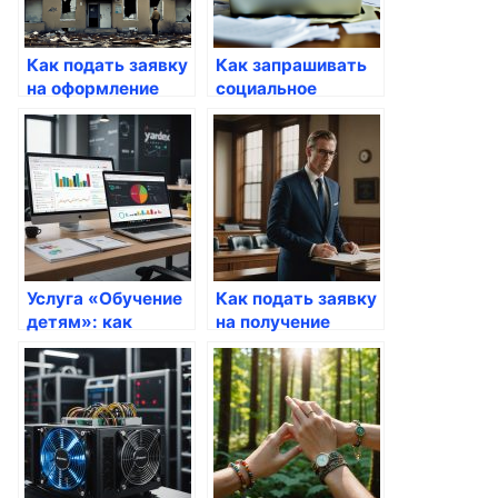
Как подать заявку
Как запрашивать
на оформление
социальное
гражданства
обеспечение через
через Госуслуги
Госуслуги
Услуга «Обучение
Как подать заявку
детям»: как
на получение
подать заявку
кредита через
через портал
Госуслуги