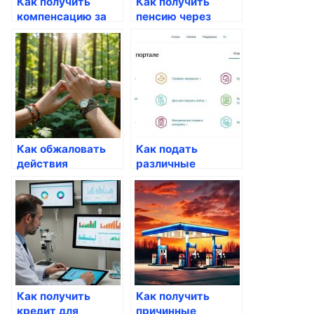
Как получить
Как получить
компенсацию за
пенсию через
детский сад через
портал Госуслуги
Госуслуги
Как обжаловать
Как подать
действия
различные
госорганов через
судебные
Госуслуги
документы через
Госуслуги
Как получить
Как получить
кредит для
причинные