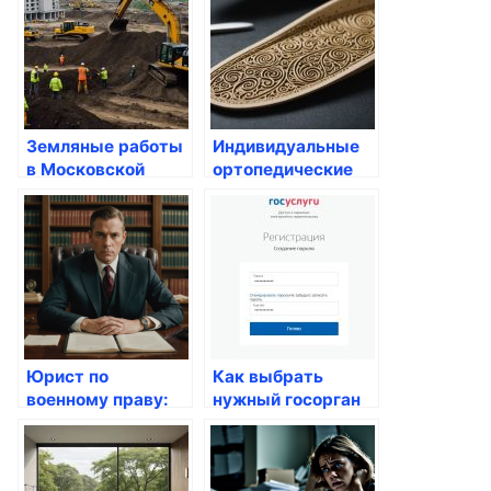
выборе
подходящий
шаблон на Tobiz
Земляные работы
Индивидуальные
в Московской
ортопедические
области: как
стельки: Как
выбрать
выбрать
подрядчика и на
идеальные
что обратить
стельки для своей
внимание
обуви
Юрист по
Как выбрать
военному праву:
нужный госорган
как выбрать
для решения своих
профессионала и
вопросов
не ошибиться