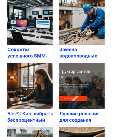
воды в Подольске:
советы и
рекомендации
Секреты
Замена
успешного SMM:
водопроводных
Почему стоит
труб: как выбрать
выбрать
подходящий
«likesmm.kz»
способ и избежать
распространенных
ошибок
Без%: Как выбрать
Лучшие решения
беспроцентный
для создания
кредит и не
сайтов: Как
ошибиться в
выбрать