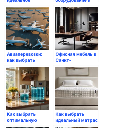
идеальное
оборудование и
агентство ЗАГС в
принадлежности в
Архангельске:
Казахстане:
Обзор и
Современные
рекомендации
тенденции и
решения
Авиаперевозки:
Офисная мебель в
как выбрать
Санкт-
оптимальный
Петербурге:
маршрут и
идеальное
избежать ошибок
решение для
вашего офиса!
Как выбрать
Как выбрать
оптимальную
идеальный матрас
доставку питьевой
для вашего сна