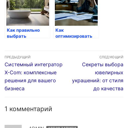
Как правильно
Как
выбрать
оптимизировать
психотерапевта
бюджет с
через Госуслуги
помощью госуслуг
Навигация
ПРЕДЫДУЩИЙ
СЛЕДУЮЩИЙ
по
Предыдущая
Следующая
Системный интегратор
Секреты выбора
запись:
запись:
записям
X-Com: комплексные
ювелирных
решения для вашего
украшений: от стиля
бизнеса
до качества
1 комментарий