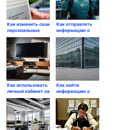
Как изменить свои
Как отправлять
персональные
информацию о
данные на
себе через
Госуслугах
Госуслуги
Как использовать
Как найти
личный кабинет на
информацию о
Госуслугах
своих правах на
жилье