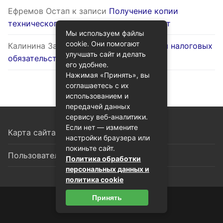
Ефремов Остап
к записи
Получение копии
технического паспорта на жилой объект
Мы используем файлы
cookie. Они помогают
Калинина Залина
к записи
Оптимизация налоговых
улучшать сайт и делать
обязательств через госуслуги
его удобнее.
Нажимая «Принять», вы
соглашаетесь с их
использованием и
передачей данных
сервису веб-аналитики.
Если нет — измените
Карта сайта
настройки браузера или
покиньте сайт.
Пользовательское соглашение
Политика обработки
персональных данных и
политика cookie
Принять
© 2026 Гид по госуслугам