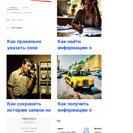
Как правильно
Как найти
указать свои
информацию о
данные на
государственных
Госуслугах
наградах
Как сохранить
Как получить
историю заявок на
информацию о
Госуслугах
секретных данных
через госуслуги