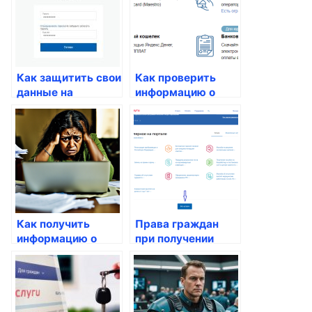
Как защитить свои
Как проверить
данные на
информацию о
Госуслугах
своих налогах
через Госуслуги
Как получить
Права граждан
информацию о
при получении
личных пенсиях
услуг через
через портал
Госуслуги