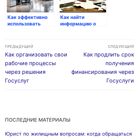
Как эффективно
Как найти
использовать
информацию о
услуги для бизнеса
государственной
программе
Навигация
поддержки
ПРЕДЫДУЩИЙ
СЛЕДУЮЩИЙ
по
Предыдущая
Следующая
Как организовать свои
Как продлить срок
запись:
запись:
записям
рабочие процессы
получения
через решения
финансирования через
Госуслуг
Госуслуги
ПОСЛЕДНИЕ МАТЕРИАЛЫ
Юрист по жилищным вопросам: когда обращаться